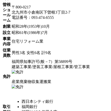
曽根
〒800-0217
ショ
北九州市小倉南区下曽根3丁目2-7
ール
電話番号：093-474-6555
ーム
創業
昭和28年(1953年)10月
設立
昭和61年(1986年)7月
事業
住宅リフォーム業
内容
従業
男性3名 女性6名 計9名
員数
福岡県知事許可(般－7）第58899号
建築工事業/塗装工事業/屋根工事業/管工事業
免許
産業廃棄物収集運搬業
西日本シティ銀行
取引
福岡銀行