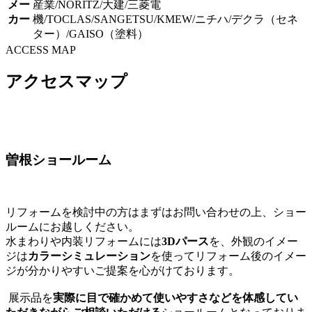
メー
産業
/
NORITZ
/
大建
/
三菱電
カー
機
/
TOCLAS
/
SANGETSU
/
KMEW
/
ニチハ
/
デクラ（セネ
ター）
/
GAISO（塗料）
ACCESS MAP
アクセスマップ
曽根ショールーム
リフォームを検討中の方はまずはお問い合わせの上、ショー
ルームにお越しください。
水まわりや内装リフォームには
3Dパース
を、外観のイメー
ジは
カラーシミュレーション
を使ってリフォーム後のイメー
ジが分かりやすいご提案を心がけております。
展示品を
実際に目で確かめて使いやすさなどを体感してい