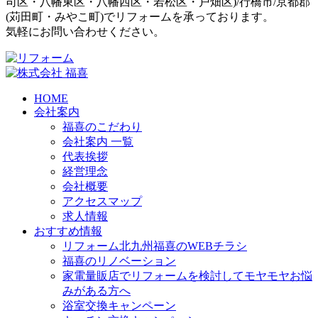
司区
・
八幡東区
・
八幡西区
・
若松区
・
戸畑区
)/
行橋市
/
京都郡
(
苅田町
・
みやこ町
)でリフォームを承っております。
気軽にお問い合わせください。
HOME
会社案内
福喜のこだわり
会社案内 一覧
代表挨拶
経営理念
会社概要
アクセスマップ
求人情報
おすすめ情報
リフォーム北九州福喜のWEBチラシ
福喜のリノベーション
家電量販店でリフォームを検討してモヤモヤお悩
みがある方へ
浴室交換キャンペーン