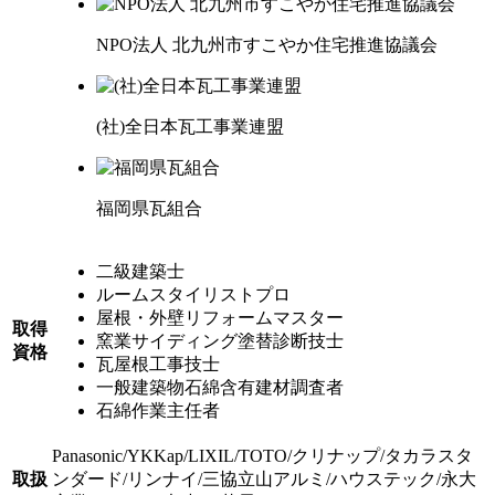
NPO法人
北九州市
すこやか住宅推進協議会
(社)
全日本瓦工事業連盟
福岡県瓦組合
二級建築士
ルームスタイリストプロ
屋根・外壁リフォームマスター
取得
窯業サイディング塗替診断技士
資格
瓦屋根工事技士
一般建築物石綿含有建材調査者
石綿作業主任者
Panasonic
/
YKKap
/
LIXIL
/
TOTO
/
クリナップ
/
タカラスタ
取扱
ンダード
/
リンナイ
/
三協立山アルミ
/
ハウステック
/
永大