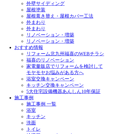
外壁サイディング
屋根塗装
屋根葺き替え・屋根カバー工法
外まわり
外まわり
リノベーション・増築
リノベーション・増築
おすすめ情報
リフォーム北九州福喜のWEBチラシ
福喜のリノベーション
家電量販店でリフォームを検討して
モヤモヤお悩みがある方へ
浴室交換キャンペーン
キッチン交換キャンペーン
5大住宅設備機器あんしん10年保証
施工事例
施工事例 一覧
浴室
キッチン
洗面
トイレ