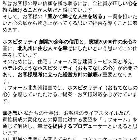
私はお客様の厚い信頼を勝ち取るには、全社員が
正しい心を
持ち続けること
が大切だと感じています。
そして、お客様の
「豊かで幸せな人生を送る」
一翼を担いた
いと心の底から湧き上がってくる思いで福喜を導くことに努
めます。
ホスピタリティ
創業70余年の信用と、実績20,000件の安心
を
基に、
北九州に住む人々を幸せにしたい
という思いでこの仕
事をしています。
そのためには、住宅リフォーム業は建築サービス業と考え、
ホテルのようなホスピタリティ（おもてなしの心）
が必要で
あり、
お客様思考に立った経営方針の徹底
が重要となりま
す。
リフォーム北九州福喜では、
ホスピタリティ（おもてなしの
心）
を感じていただけるご提案・お客様対応を心がけていま
す。
熱き想い
私たちの仕事は、お客様のライフスタイル及び、
家族構成の変化などの原因に対する要望を「リフォーム」を
通じて解決し、
幸せを提供するプロデューサー
といえると思
います。
少し部屋の間取りを変えてみたり、コミュニケーションスペ