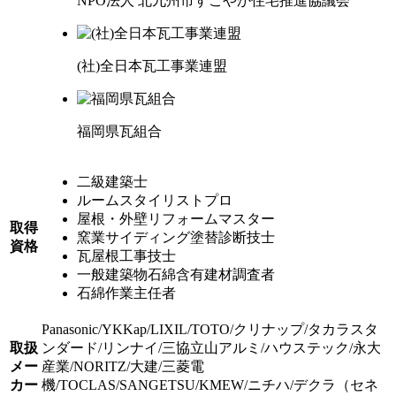
NPO法人
北九州市
すこやか住宅推進協議会
(社)
全日本瓦工事業連盟
福岡県瓦組合
二級建築士
ルームスタイリストプロ
屋根・外壁リフォームマスター
取得
窯業サイディング塗替診断技士
資格
瓦屋根工事技士
一般建築物石綿含有建材調査者
石綿作業主任者
Panasonic
/
YKKap
/
LIXIL
/
TOTO
/
クリナップ
/
タカラスタ
取扱
ンダード
/
リンナイ
/
三協立山アルミ
/
ハウステック
/
永大
メー
産業
/
NORITZ
/
大建
/
三菱電
カー
機
/
TOCLAS
/
SANGETSU
/
KMEW
/
ニチハ
/
デクラ（セネ