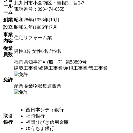
北九州市小倉南区下曽根3丁目2-7
ール
電話番号：093-474-6555
ーム
創業
昭和28年(1953年)10月
設立
昭和61年(1986年)7月
事業
住宅リフォーム業
内容
従業
男性3名 女性6名 計9名
員数
福岡県知事許可(般－7）第58899号
建築工事業/塗装工事業/屋根工事業/管工事業
免許
産業廃棄物収集運搬業
西日本シティ銀行
取引
福岡銀行
銀行
福岡ひびき信用金庫
ゆうちょ銀行