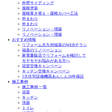
外壁サイディング
屋根塗装
屋根葺き替え・屋根カバー工法
外まわり
外まわり
リノベーション・増築
リノベーション・増築
おすすめ情報
リフォーム北九州福喜のWEBチラシ
福喜のリノベーション
家電量販店でリフォームを検討して
モヤモヤお悩みがある方へ
浴室交換キャンペーン
キッチン交換キャンペーン
5大住宅設備機器あんしん10年保証
施工事例
施工事例 一覧
浴室
キッチン
洗面
トイレ