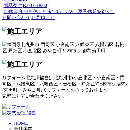
[電話受付]9:00～18:00
[定休日]年中無休（年末年始、GW、夏季休業を除く）
お問い合わせ
お見積もり
リフォーム北九州福喜は北九州市(
小倉北区
・
小倉南区
・
門
司区
・
八幡東区
・
八幡西区
・
若松区
・
戸畑区
)/
行橋市
/
京都郡
(
苅田町
・
みやこ町
)でリフォームを承っております。
気軽にお問い合わせください。
HOME
会社案内