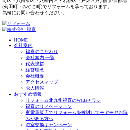
司区
・
八幡東区
・
八幡西区
・
若松区
・
戸畑区
)/
行橋市
/
京都郡
(
苅田町
・
みやこ町
)でリフォームを承っております。
気軽にお問い合わせください。
HOME
会社案内
福喜のこだわり
会社案内 一覧
代表挨拶
経営理念
会社概要
アクセスマップ
求人情報
おすすめ情報
リフォーム北九州福喜のWEBチラシ
福喜のリノベーション
家電量販店でリフォームを検討してモヤモヤお悩
みがある方へ
浴室交換キャンペーン