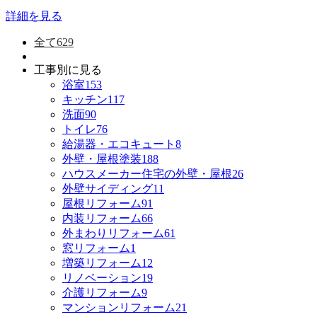
詳細を見る
全て
629
工事別に見る
浴室
153
キッチン
117
洗面
90
トイレ
76
給湯器・エコキュート
8
外壁・屋根塗装
188
ハウスメーカー住宅の外壁・屋根
26
外壁サイディング
11
屋根リフォーム
91
内装リフォーム
66
外まわりリフォーム
61
窓リフォーム
1
増築リフォーム
12
リノベーション
19
介護リフォーム
9
マンションリフォーム
21