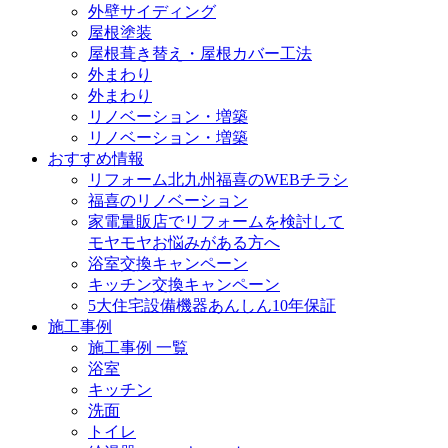
外壁サイディング
屋根塗装
屋根葺き替え・屋根カバー工法
外まわり
外まわり
リノベーション・増築
リノベーション・増築
おすすめ情報
リフォーム北九州福喜のWEBチラシ
福喜のリノベーション
家電量販店でリフォームを検討して
モヤモヤお悩みがある方へ
浴室交換キャンペーン
キッチン交換キャンペーン
5大住宅設備機器あんしん10年保証
施工事例
施工事例 一覧
浴室
キッチン
洗面
トイレ