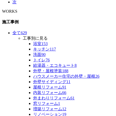
次
WORKS
施工事例
全て
629
工事別に見る
浴室
153
キッチン
117
洗面
90
トイレ
76
給湯器・エコキュート
8
外壁・屋根塗装
188
ハウスメーカー住宅の外壁・屋根
26
外壁サイディング
11
屋根リフォーム
91
内装リフォーム
66
外まわりリフォーム
61
窓リフォーム
1
増築リフォーム
12
リノベーション
19