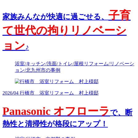
子育
家族みんなが快適に過ごせる、
て世代の拘りリノベーシ
ョン
♪
浴室/キッチン/洗面/トイレ/屋根リフォーム/リノベーシ
ョン/北九州市の事例
2026/04 行橋市 浴室リフォーム 村上様邸
Panasonic オフローラ
で、断
熱性と清掃性が格段にアップ！