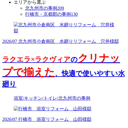
エリアから選ぶ
北九州市の事例
209
行橋市・京都郡の事例
130
2026/07 北九州市小倉南区 水廻りリフォーム 穴井様邸
クリナッ
ラクエラ×ラクヴィア
の
プで揃えた
、快適で使いやすい水
廻り
浴室/キッチン/トイレ/北九州市の事例
2026/07 行橋市 浴室リフォーム 山田様邸