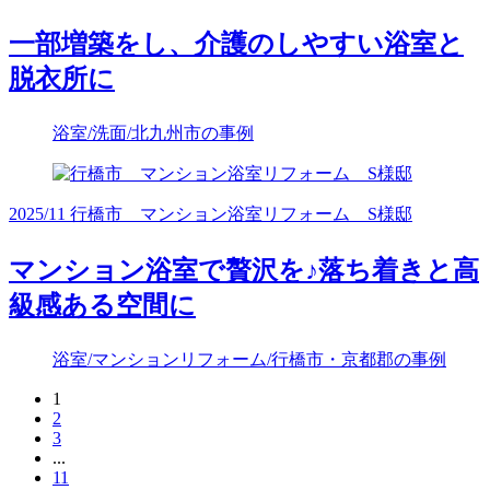
一部増築をし、介護のしやすい浴室と
脱衣所に
浴室/洗面/北九州市の事例
2025/11 行橋市 マンション浴室リフォーム S様邸
マンション浴室で贅沢を♪落ち着きと高
級感ある空間に
浴室/マンションリフォーム/行橋市・京都郡の事例
1
2
3
...
11