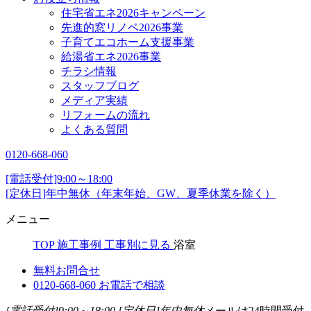
住宅省エネ2026キャンペーン
先進的窓リノベ2026事業
子育てエコホーム支援事業
給湯省エネ2026事業
チラシ情報
スタッフブログ
メディア実績
リフォームの流れ
よくある質問
0120-668-060
[電話受付]9:00～18:00
[定休日]年中無休（年末年始、GW、夏季休業を除く）
メニュー
TOP
施工事例
工事別に見る
浴室
無料お問合せ
0120-668-060
お電話で相談
[電話受付]9:00～18:00
[定休日]年中無休
メールは24時間受付