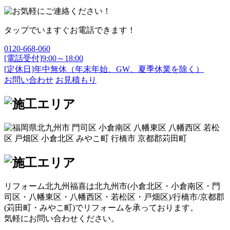
タップでいますぐお電話できます！
0120-668-060
[電話受付]9:00～18:00
[定休日]年中無休（年末年始、GW、夏季休業を除く）
お問い合わせ
お見積もり
リフォーム北九州福喜は北九州市(
小倉北区
・
小倉南区
・
門
司区
・
八幡東区
・
八幡西区
・
若松区
・
戸畑区
)/
行橋市
/
京都郡
(
苅田町
・
みやこ町
)でリフォームを承っております。
気軽にお問い合わせください。