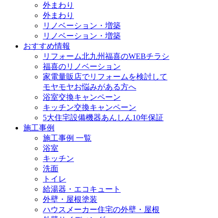
外まわり
外まわり
リノベーション・増築
リノベーション・増築
おすすめ情報
リフォーム北九州福喜のWEBチラシ
福喜のリノベーション
家電量販店でリフォームを検討して
モヤモヤお悩みがある方へ
浴室交換キャンペーン
キッチン交換キャンペーン
5大住宅設備機器あんしん10年保証
施工事例
施工事例 一覧
浴室
キッチン
洗面
トイレ
給湯器・エコキュート
外壁・屋根塗装
ハウスメーカー住宅の外壁・屋根