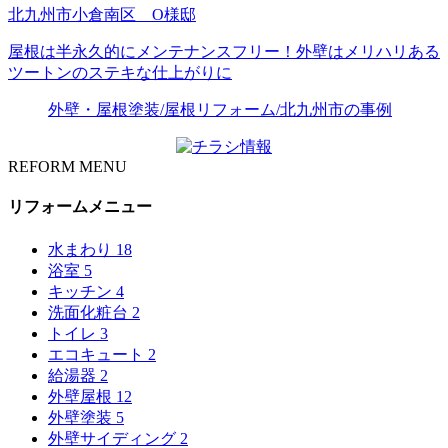
北九州市小倉南区 O様邸
屋根は半永久的にメンテナンスフリー！外壁はメリハリある
ツートンのステキな仕上がりに
外壁・屋根塗装/屋根リフォーム/北九州市の事例
REFORM MENU
リフォームメニュー
水まわり
18
浴室
5
キッチン
4
洗面化粧台
2
トイレ
3
エコキュート
2
給湯器
2
外壁屋根
12
外壁塗装
5
外壁サイディング
2