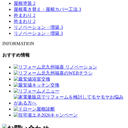
屋根塗装
2
屋根葺き替え・屋根カバー工法
3
外まわり
2
外まわり
2
リノベーション・増築
3
リノベーション・増築
3
INFORMATION
おすすめ情報