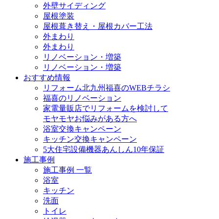
外壁サイディング
屋根塗装
屋根葺き替え・屋根カバー工法
外まわり
外まわり
リノベーション・増築
リノベーション・増築
おすすめ情報
リフォーム北九州福喜のWEBチラシ
福喜のリノベーション
家電量販店でリフォームを検討して
モヤモヤお悩みがある方へ
浴室交換キャンペーン
キッチン交換キャンペーン
5大住宅設備機器あんしん10年保証
施工事例
施工事例 一覧
浴室
キッチン
洗面
トイレ