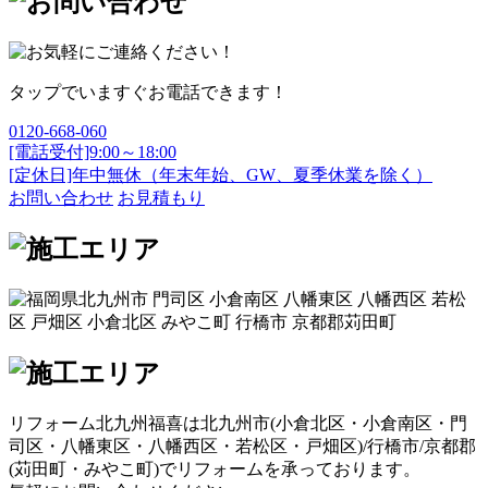
タップでいますぐお電話できます！
0120-668-060
[電話受付]9:00～18:00
[定休日]年中無休（年末年始、GW、夏季休業を除く）
お問い合わせ
お見積もり
リフォーム北九州福喜は北九州市(
小倉北区
・
小倉南区
・
門
司区
・
八幡東区
・
八幡西区
・
若松区
・
戸畑区
)/
行橋市
/
京都郡
(
苅田町
・
みやこ町
)でリフォームを承っております。