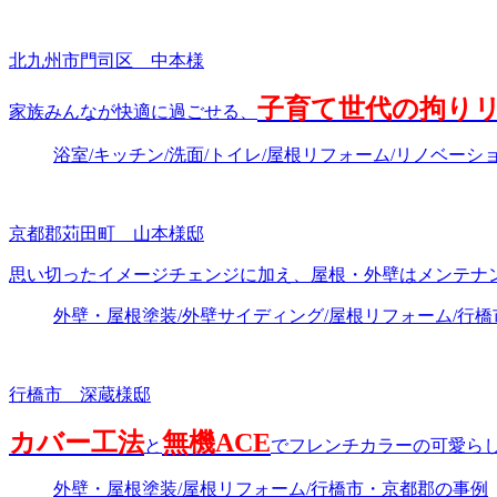
北九州市門司区 中本様
子育て世代の拘り
家族みんなが快適に過ごせる、
浴室/キッチン/洗面/トイレ/屋根リフォーム/リノベーシ
京都郡苅田町 山本様邸
思い切ったイメージチェンジに加え、屋根・外壁はメンテナ
外壁・屋根塗装/外壁サイディング/屋根リフォーム/行
行橋市 深蔵様邸
カバー工法
無機ACE
と
でフレンチカラーの可愛らし
外壁・屋根塗装/屋根リフォーム/行橋市・京都郡の事例