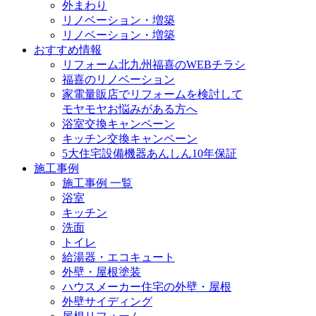
外まわり
リノベーション・増築
リノベーション・増築
おすすめ情報
リフォーム北九州福喜のWEBチラシ
福喜のリノベーション
家電量販店でリフォームを検討して
モヤモヤお悩みがある方へ
浴室交換キャンペーン
キッチン交換キャンペーン
5大住宅設備機器あんしん10年保証
施工事例
施工事例 一覧
浴室
キッチン
洗面
トイレ
給湯器・エコキュート
外壁・屋根塗装
ハウスメーカー住宅の外壁・屋根
外壁サイディング