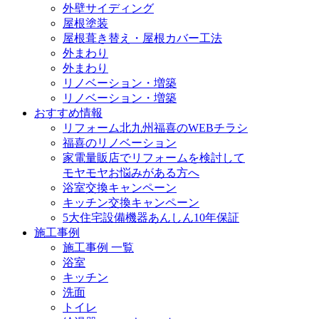
外壁サイディング
屋根塗装
屋根葺き替え・屋根カバー工法
外まわり
外まわり
リノベーション・増築
リノベーション・増築
おすすめ情報
リフォーム北九州福喜のWEBチラシ
福喜のリノベーション
家電量販店でリフォームを検討して
モヤモヤお悩みがある方へ
浴室交換キャンペーン
キッチン交換キャンペーン
5大住宅設備機器あんしん10年保証
施工事例
施工事例 一覧
浴室
キッチン
洗面
トイレ