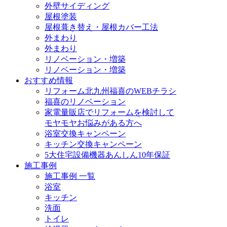
外壁サイディング
屋根塗装
屋根葺き替え・屋根カバー工法
外まわり
外まわり
リノベーション・増築
リノベーション・増築
おすすめ情報
リフォーム北九州福喜のWEBチラシ
福喜のリノベーション
家電量販店でリフォームを検討して
モヤモヤお悩みがある方へ
浴室交換キャンペーン
キッチン交換キャンペーン
5大住宅設備機器あんしん10年保証
施工事例
施工事例 一覧
浴室
キッチン
洗面
トイレ