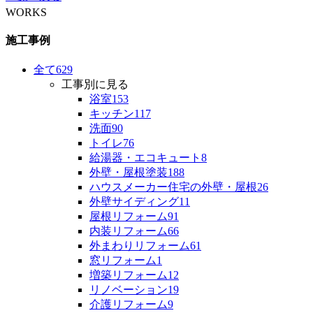
WORKS
施工事例
全て
629
工事別に見る
浴室
153
キッチン
117
洗面
90
トイレ
76
給湯器・エコキュート
8
外壁・屋根塗装
188
ハウスメーカー住宅の外壁・屋根
26
外壁サイディング
11
屋根リフォーム
91
内装リフォーム
66
外まわりリフォーム
61
窓リフォーム
1
増築リフォーム
12
リノベーション
19
介護リフォーム
9