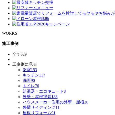
WORKS
施工事例
全て
629
工事別に見る
浴室
153
キッチン
117
洗面
90
トイレ
76
給湯器・エコキュート
8
外壁・屋根塗装
188
ハウスメーカー住宅の外壁・屋根
26
外壁サイディング
11
屋根リフォーム
91