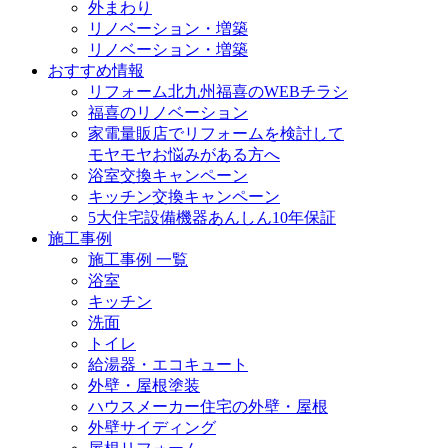
外まわり
リノベーション・増築
リノベーション・増築
おすすめ情報
リフォーム北九州福喜のWEBチラシ
福喜のリノベーション
家電量販店でリフォームを検討して
モヤモヤお悩みがある方へ
浴室交換キャンペーン
キッチン交換キャンペーン
5大住宅設備機器あんしん10年保証
施工事例
施工事例 一覧
浴室
キッチン
洗面
トイレ
給湯器・エコキュート
外壁・屋根塗装
ハウスメーカー住宅の外壁・屋根
外壁サイディング