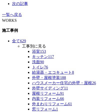
次の記事
一覧へ戻る
WORKS
施工事例
全て
629
工事別に見る
浴室
153
キッチン
117
洗面
90
トイレ
76
給湯器・エコキュート
8
外壁・屋根塗装
188
ハウスメーカー住宅の外壁・屋根
26
外壁サイディング
11
屋根リフォーム
91
内装リフォーム
66
外まわりリフォーム
61
窓リフォーム
1