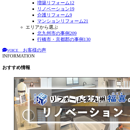
増築リフォーム
12
リノベーション
19
介護リフォーム
9
マンションリフォーム
21
エリアから選ぶ
北九州市の事例
209
行橋市・京都郡の事例
130
お客様の声
VOICE
INFORMATION
おすすめ情報