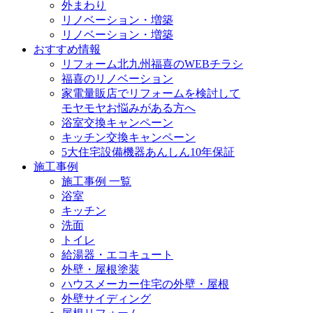
外まわり
リノベーション・増築
リノベーション・増築
おすすめ情報
リフォーム北九州福喜のWEBチラシ
福喜のリノベーション
家電量販店でリフォームを検討して
モヤモヤお悩みがある方へ
浴室交換キャンペーン
キッチン交換キャンペーン
5大住宅設備機器あんしん10年保証
施工事例
施工事例 一覧
浴室
キッチン
洗面
トイレ
給湯器・エコキュート
外壁・屋根塗装
ハウスメーカー住宅の外壁・屋根
外壁サイディング