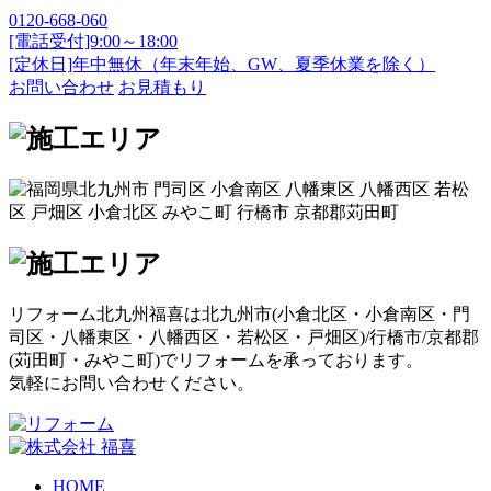
0120-668-060
[電話受付]9:00～18:00
[定休日]年中無休（年末年始、GW、夏季休業を除く）
お問い合わせ
お見積もり
リフォーム北九州福喜は北九州市(
小倉北区
・
小倉南区
・
門
司区
・
八幡東区
・
八幡西区
・
若松区
・
戸畑区
)/
行橋市
/
京都郡
(
苅田町
・
みやこ町
)でリフォームを承っております。
気軽にお問い合わせください。
HOME