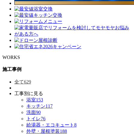
WORKS
施工事例
全て
629
工事別に見る
浴室
153
キッチン
117
洗面
90
トイレ
76
給湯器・エコキュート
8
外壁・屋根塗装
188