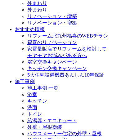
外まわり
外まわり
リノベーション・増築
リノベーション・増築
おすすめ情報
リフォーム北九州福喜のWEBチラシ
福喜のリノベーション
家電量販店でリフォームを検討して
モヤモヤお悩みがある方へ
浴室交換キャンペーン
キッチン交換キャンペーン
5大住宅設備機器あんしん10年保証
施工事例
施工事例 一覧
浴室
キッチン
洗面
トイレ
給湯器・エコキュート
外壁・屋根塗装
ハウスメーカー住宅の外壁・屋根