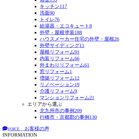
キッチン
117
洗面
90
トイレ
76
給湯器・エコキュート
8
外壁・屋根塗装
188
ハウスメーカー住宅の外壁・屋根
26
外壁サイディング
11
屋根リフォーム
91
内装リフォーム
66
外まわりリフォーム
61
窓リフォーム
1
増築リフォーム
12
リノベーション
19
介護リフォーム
9
マンションリフォーム
21
エリアから選ぶ
北九州市の事例
209
行橋市・京都郡の事例
130
お客様の声
VOICE
INFORMATION