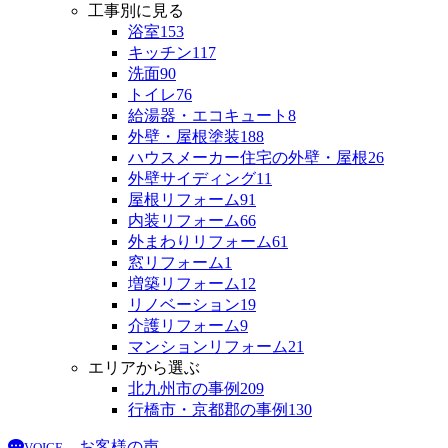
工事別に見る
浴室
153
キッチン
117
洗面
90
トイレ
76
給湯器・エコキュート
8
外壁・屋根塗装
188
ハウスメーカー住宅の外壁・屋根
26
外壁サイディング
11
屋根リフォーム
91
内装リフォーム
66
外まわりリフォーム
61
窓リフォーム
1
増築リフォーム
12
リノベーション
19
介護リフォーム
9
マンションリフォーム
21
エリアから選ぶ
北九州市の事例
209
行橋市・京都郡の事例
130
お客様の声
VOICE