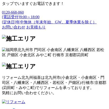
タップでいますぐお電話できます！
0120-668-060
[電話受付]9:00～18:00
[定休日]年中無休（年末年始、GW、夏季休業を除く）
お問い合わせ
お見積もり
リフォーム北九州福喜は北九州市(
小倉北区
・
小倉南区
・
門
司区
・
八幡東区
・
八幡西区
・
若松区
・
戸畑区
)/
行橋市
/
京都郡
(
苅田町
・
みやこ町
)でリフォームを承っております。
気軽にお問い合わせください。