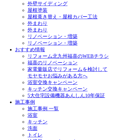
外壁サイディング
屋根塗装
屋根葺き替え・屋根カバー工法
外まわり
外まわり
リノベーション・増築
リノベーション・増築
おすすめ情報
リフォーム北九州福喜のWEBチラシ
福喜のリノベーション
家電量販店でリフォームを検討して
モヤモヤお悩みがある方へ
浴室交換キャンペーン
キッチン交換キャンペーン
5大住宅設備機器あんしん10年保証
施工事例
施工事例 一覧
浴室
キッチン
洗面
トイレ