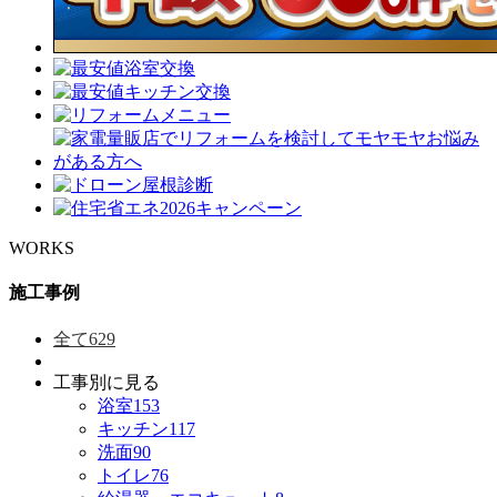
WORKS
施工事例
全て
629
工事別に見る
浴室
153
キッチン
117
洗面
90
トイレ
76