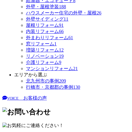
給湯器・エコキュート
8
外壁・屋根塗装
188
ハウスメーカー住宅の外壁・屋根
26
外壁サイディング
11
屋根リフォーム
91
内装リフォーム
66
外まわりリフォーム
61
窓リフォーム
1
増築リフォーム
12
リノベーション
19
介護リフォーム
9
マンションリフォーム
21
エリアから選ぶ
北九州市の事例
209
行橋市・京都郡の事例
130
お客様の声
VOICE