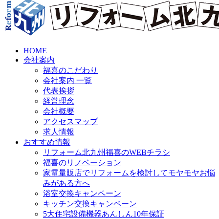
HOME
会社案内
福喜のこだわり
会社案内 一覧
代表挨拶
経営理念
会社概要
アクセスマップ
求人情報
おすすめ情報
リフォーム北九州福喜のWEBチラシ
福喜のリノベーション
家電量販店でリフォームを検討してモヤモヤお悩
みがある方へ
浴室交換キャンペーン
キッチン交換キャンペーン
5大住宅設備機器あんしん10年保証