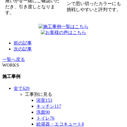
無いかを一緒にご確認いた
ンで思い切ったカラーにも
だき、引き渡しとなりま
挑戦しやすいと評判です。
す。
前の記事
次の記事
一覧へ戻る
WORKS
施工事例
全て
629
工事別に見る
浴室
153
キッチン
117
洗面
90
トイレ
76
給湯器・エコキュート
8