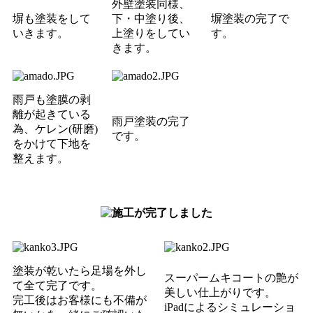
外壁塗装同様、
塀も塗装をして
下・中塗り後、
塀塗装の完了で
いきます。
上塗りをしてい
す。
きます。
雨戸も塗膜の剥
離が起きている
雨戸塗装の完了
為、ケレン
(研磨)
です。
をかけて下地を
整えます。
塗装が乾いたら足場を外し
スーパームキコートの艶が
て全て完了です。
美しい仕上がりです。
完工後はお客様にも不備が
iPadによるシミュレーショ