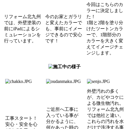
今回はこちらのカ
ラーに決定しまし
リフォーム北九州
今のお家とガラリ
た！
では、外壁塗装の
と変えたカラーで
1階と2階を塗り分
前にiPadによるシ
も、事前にイメー
けたツートンカラ
ミュレーションを
ジできるので安心
ーで、1階部分の
行っています。
です！
カラーを大きく変
えてイメージチェ
ンジします。
外壁汚れの多く
が、カビやコケに
よる微生物汚れ。
ご近所へ工事に
リフォーム北九州
入っている事が
では他社と違い、
工事スタート！
分かるように、
これらの汚れを水
安心・安全を心
何かあった時の
だけで洗浄する事