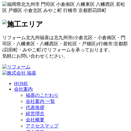
リフォーム北九州福喜は北九州市(
小倉北区
・
小倉南区
・
門
司区
・
八幡東区
・
八幡西区
・
若松区
・
戸畑区
)/
行橋市
/
京都郡
(
苅田町
・
みやこ町
)でリフォームを承っております。
気軽にお問い合わせください。
HOME
会社案内
福喜のこだわり
会社案内 一覧
代表挨拶
経営理念
会社概要
アクセスマップ