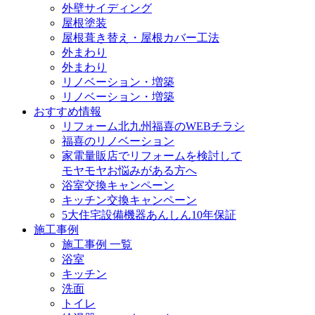
外壁サイディング
屋根塗装
屋根葺き替え・屋根カバー工法
外まわり
外まわり
リノベーション・増築
リノベーション・増築
おすすめ情報
リフォーム北九州福喜のWEBチラシ
福喜のリノベーション
家電量販店でリフォームを検討して
モヤモヤお悩みがある方へ
浴室交換キャンペーン
キッチン交換キャンペーン
5大住宅設備機器あんしん10年保証
施工事例
施工事例 一覧
浴室
キッチン
洗面
トイレ