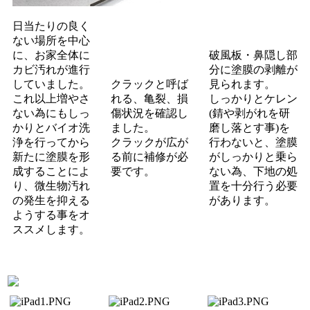
日当たりの良く
ない場所を中心
に、お家全体に
破風板・鼻隠し部
カビ汚れが進行
分に塗膜の剥離が
していました。
クラックと呼ば
見られます。
これ以上増やさ
れる、亀裂、損
しっかりとケレン
ない為にもしっ
傷状況を確認し
(錆や剥がれを研
かりとバイオ洗
ました。
磨し落とす事)を
浄を行ってから
クラックが広が
行わないと、塗膜
新たに塗膜を形
る前に補修が必
がしっかりと乗ら
成することによ
要です。
ない為、下地の処
り、微生物汚れ
置を十分行う必要
の発生を抑える
があります。
ようする事をオ
ススメします。