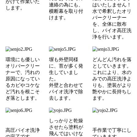
がけて作業いた
連絡の為にも、
はいたしません！
します。
横断幕を取り付
水で希釈したオリ
けます。
バークリーナー
を、全体に散布
し、バイオ高圧洗
浄を行います。
環境にも優しい
塀も外壁同様
どんどん汚れを落
オリバークリー
に、苔が多く発
としていきます。
ナーで、汚れの
生していまし
これにより、水の
原因になってい
た。
みでの高圧洗浄よ
るカビやコケな
外壁と合わせて
りも、塗装がより
ど汚れを根こそ
バイオ洗浄で除
艶やかに長持ちし
ぎ落とします。
去します。
ます。
しっかりと乾燥
させたら塗料が
高圧バイオ洗浄
手作業で丁寧にし
飛んではいけな
の完了です。
ていきます。