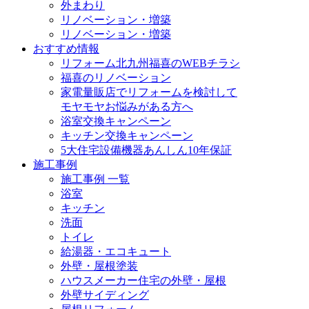
外まわり
リノベーション・増築
リノベーション・増築
おすすめ情報
リフォーム北九州福喜のWEBチラシ
福喜のリノベーション
家電量販店でリフォームを検討して
モヤモヤお悩みがある方へ
浴室交換キャンペーン
キッチン交換キャンペーン
5大住宅設備機器あんしん10年保証
施工事例
施工事例 一覧
浴室
キッチン
洗面
トイレ
給湯器・エコキュート
外壁・屋根塗装
ハウスメーカー住宅の外壁・屋根
外壁サイディング