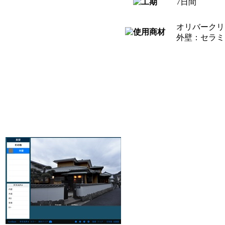
7日間
オリバークリ
外壁：セラミ