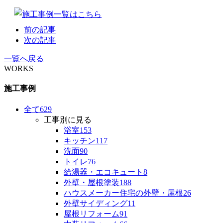
前の記事
次の記事
一覧へ戻る
WORKS
施工事例
全て
629
工事別に見る
浴室
153
キッチン
117
洗面
90
トイレ
76
給湯器・エコキュート
8
外壁・屋根塗装
188
ハウスメーカー住宅の外壁・屋根
26
外壁サイディング
11
屋根リフォーム
91