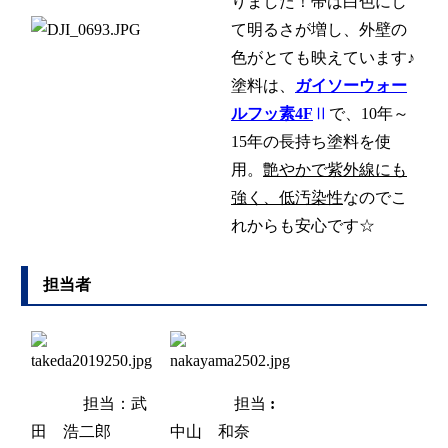
りました！帯は白色にし
て明るさが増し、外壁の
色がとても映えています♪
塗料は、
ガイソーウォー
ルフッ素4F
Ⅱ
で、10年～
15年の長持ち塗料を使
用。
艶やかで紫外線にも
強く、低汚染性
なのでこ
れからも安心です☆
担当者
担当：武
担当
:
田 浩二郎
中山 和奈