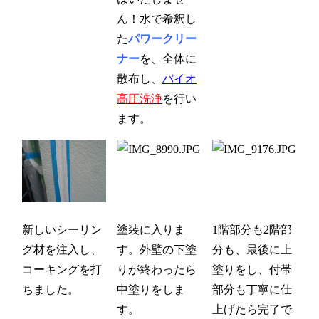
ん！水で希釈し
た
パワークリー
ナー
を、全体に
散布し、
バイオ
高圧洗浄
を行い
ます。
新しいシーリン
塗装に入りま
1階部分も2階部
グ材を注入し、
す。外壁の下塗
分も、最後に上
コーキングを打
りが終わったら
塗りをし、付帯
ちました。
中塗りをしま
部分も丁寧に仕
す。
上げたら完了で