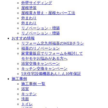
外壁サイディング
屋根塗装
屋根葺き替え・屋根カバー工法
外まわり
外まわり
リノベーション・増築
リノベーション・増築
おすすめ情報
リフォーム北九州福喜のWEBチラシ
福喜のリノベーション
家電量販店でリフォームを検討して
モヤモヤお悩みがある方へ
浴室交換キャンペーン
キッチン交換キャンペーン
5大住宅設備機器あんしん10年保証
施工事例
施工事例 一覧
浴室
キッチン
洗面
トイレ