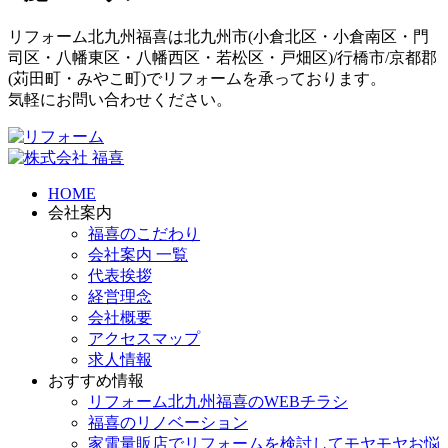
リフォーム北九州福喜は北九州市(
小倉北区
・
小倉南区
・
門
司区
・
八幡東区
・
八幡西区
・
若松区
・
戸畑区
)/
行橋市
/
京都郡
(
苅田町
・
みやこ町
)でリフォームを承っております。
気軽にお問い合わせください。
HOME
会社案内
福喜のこだわり
会社案内 一覧
代表挨拶
経営理念
会社概要
アクセスマップ
求人情報
おすすめ情報
リフォーム北九州福喜のWEBチラシ
福喜のリノベーション
家電量販店でリフォームを検討してモヤモヤお悩