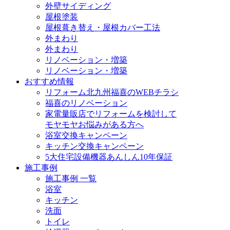
外壁サイディング
屋根塗装
屋根葺き替え・屋根カバー工法
外まわり
外まわり
リノベーション・増築
リノベーション・増築
おすすめ情報
リフォーム北九州福喜のWEBチラシ
福喜のリノベーション
家電量販店でリフォームを検討して
モヤモヤお悩みがある方へ
浴室交換キャンペーン
キッチン交換キャンペーン
5大住宅設備機器あんしん10年保証
施工事例
施工事例 一覧
浴室
キッチン
洗面
トイレ