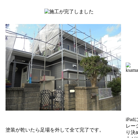
iPa
レー
塗装が乾いたら足場を外して全て完了です。
り決