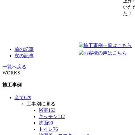
上が
いた
た！
前の記事
次の記事
一覧へ戻る
WORKS
施工事例
全て
629
工事別に見る
浴室
153
キッチン
117
洗面
90
トイレ
76