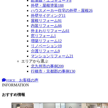
給湯器・エコキュート
8
外壁・屋根塗装
188
ハウスメーカー住宅の外壁・屋根
26
外壁サイディング
11
屋根リフォーム
91
内装リフォーム
66
外まわりリフォーム
61
窓リフォーム
1
増築リフォーム
12
リノベーション
19
介護リフォーム
9
マンションリフォーム
21
エリアから選ぶ
北九州市の事例
209
行橋市・京都郡の事例
130
お客様の声
VOICE
INFORMATION
おすすめ情報