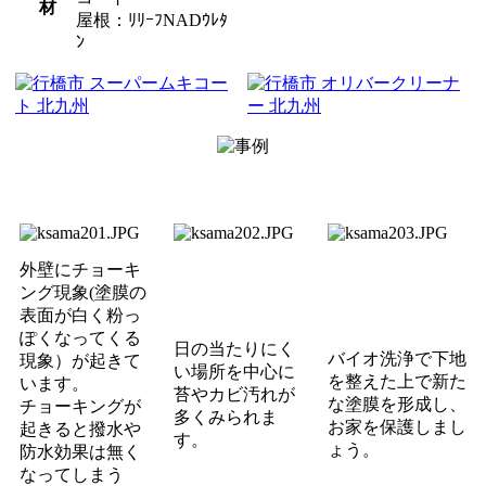
屋根：ﾘﾘｰﾌNADｳﾚﾀ
ﾝ
外壁にチョーキ
ング現象(塗膜の
表面が白く粉っ
ぽくなってくる
日の当たりにく
バイオ洗浄で下地
現象）が起きて
い場所を中心に
を整えた上で新た
います。
苔やカビ汚れが
な塗膜を形成し、
チョーキングが
多くみられま
お家を保護しまし
起きると撥水や
す。
ょう。
防水効果は無く
なってしまう