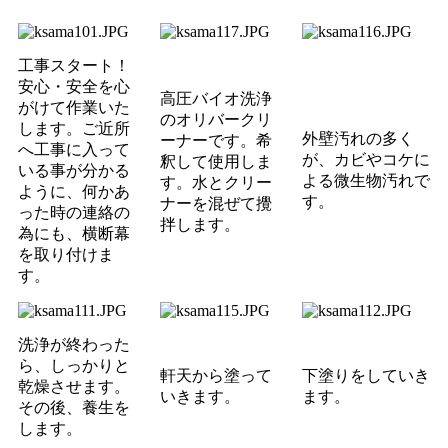
工事スタート！
安心・安全を心
高圧バイオ洗浄
がけて作業いた
のオリバークリ
します。ご近所
外壁汚れの多く
ーナーです。希
へ工事に入って
が、カビやコケに
釈して使用しま
いる事が分かる
よる微生物汚れで
す。水とクリー
ように、何かあ
す。
ナーを混ぜて攪
った時の連絡の
拌します。
為にも、横断幕
を取り付けま
す。
洗浄が終わった
ら、しっかりと
軒天から塗って
下塗りをしていき
乾燥させます。
いきます。
ます。
その後、養生を
します。