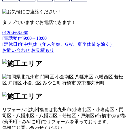
タップでいますぐお電話できます！
0120-668-060
[電話受付]9:00～18:00
[定休日]年中無休（年末年始、GW、夏季休業を除く）
お問い合わせ
お見積もり
リフォーム北九州福喜は北九州市(
小倉北区
・
小倉南区
・
門
司区
・
八幡東区
・
八幡西区
・
若松区
・
戸畑区
)/
行橋市
/
京都郡
(
苅田町
・
みやこ町
)でリフォームを承っております。
気軽にお問い合わせください。