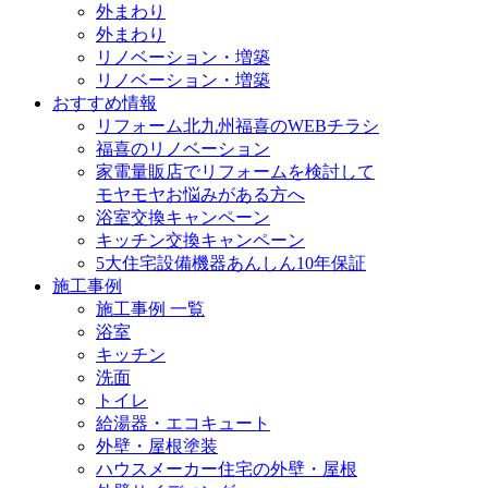
外まわり
外まわり
リノベーション・増築
リノベーション・増築
おすすめ情報
リフォーム北九州福喜のWEBチラシ
福喜のリノベーション
家電量販店でリフォームを検討して
モヤモヤお悩みがある方へ
浴室交換キャンペーン
キッチン交換キャンペーン
5大住宅設備機器あんしん10年保証
施工事例
施工事例 一覧
浴室
キッチン
洗面
トイレ
給湯器・エコキュート
外壁・屋根塗装
ハウスメーカー住宅の外壁・屋根