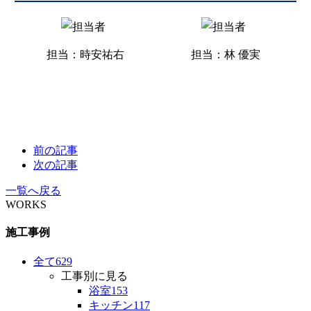
担当：時安祐右
担当：林 優実
前の記事
次の記事
一覧へ戻る
WORKS
施工事例
全て
629
工事別に見る
浴室
153
キッチン
117