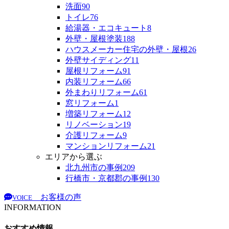
洗面
90
トイレ
76
給湯器・エコキュート
8
外壁・屋根塗装
188
ハウスメーカー住宅の外壁・屋根
26
外壁サイディング
11
屋根リフォーム
91
内装リフォーム
66
外まわりリフォーム
61
窓リフォーム
1
増築リフォーム
12
リノベーション
19
介護リフォーム
9
マンションリフォーム
21
エリアから選ぶ
北九州市の事例
209
行橋市・京都郡の事例
130
お客様の声
VOICE
INFORMATION
おすすめ情報