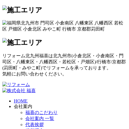
リフォーム北九州福喜は北九州市(
小倉北区
・
小倉南区
・
門
司区
・
八幡東区
・
八幡西区
・
若松区
・
戸畑区
)/
行橋市
/
京都郡
(
苅田町
・
みやこ町
)でリフォームを承っております。
気軽にお問い合わせください。
HOME
会社案内
福喜のこだわり
会社案内 一覧
代表挨拶