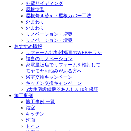
外壁サイディング
屋根塗装
屋根葺き替え・屋根カバー工法
外まわり
外まわり
リノベーション・増築
リノベーション・増築
おすすめ情報
リフォーム北九州福喜のWEBチラシ
福喜のリノベーション
家電量販店でリフォームを検討して
モヤモヤお悩みがある方へ
浴室交換キャンペーン
キッチン交換キャンペーン
5大住宅設備機器あんしん10年保証
施工事例
施工事例 一覧
浴室
キッチン
洗面
トイレ