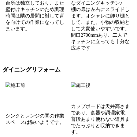
台所は独立しており、また
なダイニングキッチン♪
壁付けキッチンのため
調理
棚の扉は左右にスライドし
時間は隣の居間に対して背
ます。オシャレに飾り棚と
を向けての作業になってし
して、また、小物の収納と
まいます。
して大変使いやすいです。
間口2700mmあり、二人で
キッチンに立っても十分な
広さです！
ダイニング
リフォーム
カップボードは天井高さま
であり、
食器や調理家電、
シンクとレンジの間の作業
普段あまり使わない道具ま
スペースは狭いようです。
で
たっぷりと収納できま
す。