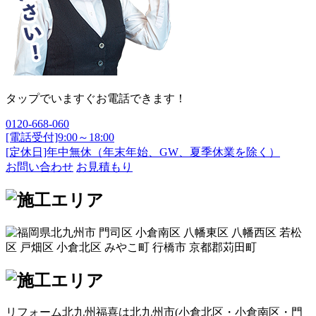
タップでいますぐお電話できます！
0120-668-060
[電話受付]9:00～18:00
[定休日]年中無休（年末年始、GW、夏季休業を除く）
お問い合わせ
お見積もり
リフォーム北九州福喜は北九州市(
小倉北区
・
小倉南区
・
門