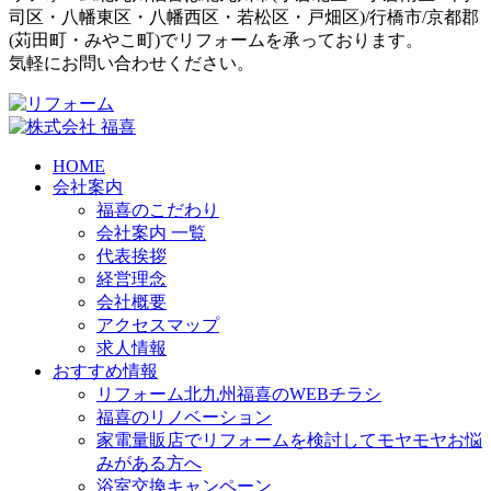
司区
・
八幡東区
・
八幡西区
・
若松区
・
戸畑区
)/
行橋市
/
京都郡
(
苅田町
・
みやこ町
)でリフォームを承っております。
気軽にお問い合わせください。
HOME
会社案内
福喜のこだわり
会社案内 一覧
代表挨拶
経営理念
会社概要
アクセスマップ
求人情報
おすすめ情報
リフォーム北九州福喜のWEBチラシ
福喜のリノベーション
家電量販店でリフォームを検討してモヤモヤお悩
みがある方へ
浴室交換キャンペーン