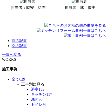
担当者：時安 祐右
担当者：林 優美
前の記事
次の記事
一覧へ戻る
WORKS
施工事例
全て
629
工事別に見る
浴室
153
キッチン
117
洗面
90
トイレ
76