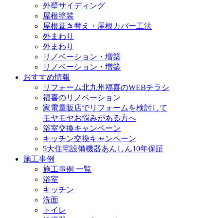
外壁サイディング
屋根塗装
屋根葺き替え・屋根カバー工法
外まわり
外まわり
リノベーション・増築
リノベーション・増築
おすすめ情報
リフォーム北九州福喜のWEBチラシ
福喜のリノベーション
家電量販店でリフォームを検討して
モヤモヤお悩みがある方へ
浴室交換キャンペーン
キッチン交換キャンペーン
5大住宅設備機器あんしん10年保証
施工事例
施工事例 一覧
浴室
キッチン
洗面
トイレ