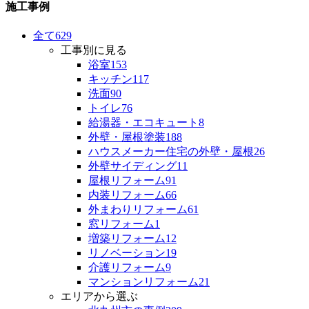
施工事例
全て
629
工事別に見る
浴室
153
キッチン
117
洗面
90
トイレ
76
給湯器・エコキュート
8
外壁・屋根塗装
188
ハウスメーカー住宅の外壁・屋根
26
外壁サイディング
11
屋根リフォーム
91
内装リフォーム
66
外まわりリフォーム
61
窓リフォーム
1
増築リフォーム
12
リノベーション
19
介護リフォーム
9
マンションリフォーム
21
エリアから選ぶ