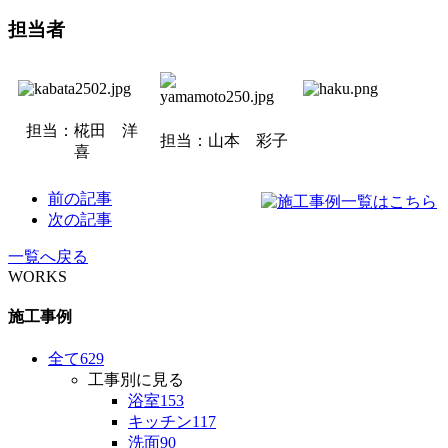
担当者
担当：
椛田 洋
担当：山本 彩子
喜
前の記事
次の記事
一覧へ戻る
WORKS
施工事例
全て
629
工事別に見る
浴室
153
キッチン
117
洗面
90