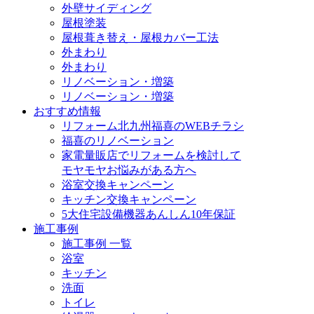
外壁サイディング
屋根塗装
屋根葺き替え・屋根カバー工法
外まわり
外まわり
リノベーション・増築
リノベーション・増築
おすすめ情報
リフォーム北九州福喜のWEBチラシ
福喜のリノベーション
家電量販店でリフォームを検討して
モヤモヤお悩みがある方へ
浴室交換キャンペーン
キッチン交換キャンペーン
5大住宅設備機器あんしん10年保証
施工事例
施工事例 一覧
浴室
キッチン
洗面
トイレ