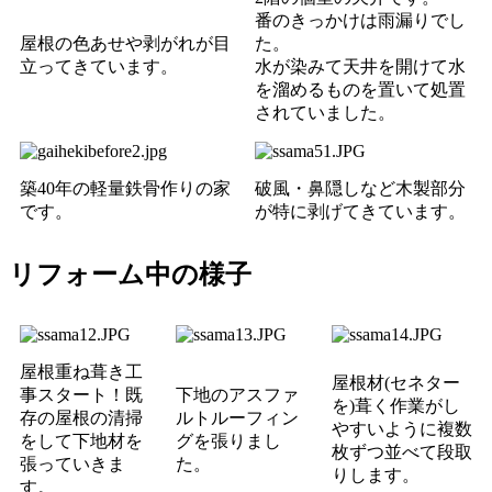
番のきっかけは雨漏りでし
屋根の色あせや剥がれが目
た。
立ってきています。
水が染みて天井を開けて水
を溜めるものを置いて処置
されていました。
築40年の軽量鉄骨作りの家
破風・鼻隠しなど木製部分
です。
が特に剥げてきています。
リフォーム中の様子
屋根重ね葺き工
屋根材(セネター
事スタート！既
下地のアスファ
を)葺く作業がし
存の屋根の清掃
ルトルーフィン
やすいように複数
をして下地材を
グを張りまし
枚ずつ並べて段取
張っていきま
た。
りします。
す。