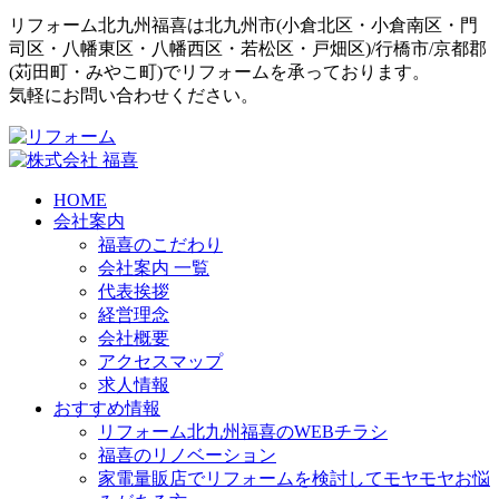
リフォーム北九州福喜は北九州市(
小倉北区
・
小倉南区
・
門
司区
・
八幡東区
・
八幡西区
・
若松区
・
戸畑区
)/
行橋市
/
京都郡
(
苅田町
・
みやこ町
)でリフォームを承っております。
気軽にお問い合わせください。
HOME
会社案内
福喜のこだわり
会社案内 一覧
代表挨拶
経営理念
会社概要
アクセスマップ
求人情報
おすすめ情報
リフォーム北九州福喜のWEBチラシ
福喜のリノベーション
家電量販店でリフォームを検討してモヤモヤお悩