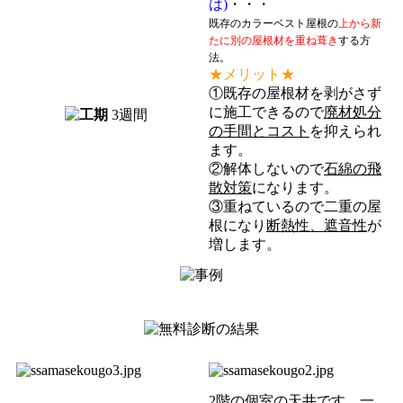
は)
・・・
既存のカラーベスト屋根の
上から新
たに別の屋根材を重ね
葺き
する方
法。
★メリット★
①既存の屋根材を剥がさず
に施工できるので
廃材処分
3週間
の手間とコスト
を抑えられ
ます。
②解体しないので
石綿の飛
散対策
になります。
③重ねているので二重の屋
根になり
断熱性、遮音性
が
増します。
2階の個室の天井です。一