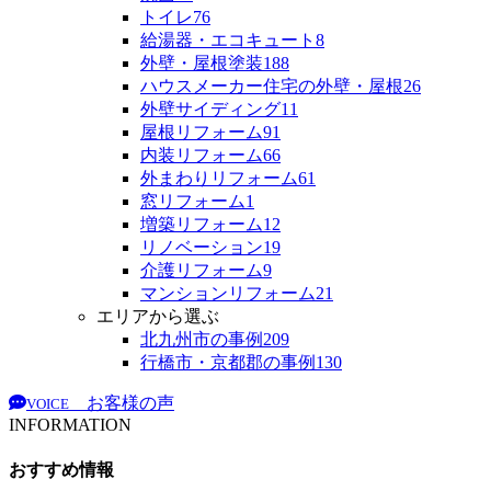
トイレ
76
給湯器・エコキュート
8
外壁・屋根塗装
188
ハウスメーカー住宅の外壁・屋根
26
外壁サイディング
11
屋根リフォーム
91
内装リフォーム
66
外まわりリフォーム
61
窓リフォーム
1
増築リフォーム
12
リノベーション
19
介護リフォーム
9
マンションリフォーム
21
エリアから選ぶ
北九州市の事例
209
行橋市・京都郡の事例
130
お客様の声
VOICE
INFORMATION
おすすめ情報