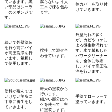
ていきます。黒
腐らないよう人
棟カバーを取り付
い部品はシーラ
工木で棟を包み
けていきます。
ーのスポンジで
ます。
す。
外壁汚れの多く
が、カビやコケに
続いて外壁塗装
よる微生物汚れで
を行う前にバイ
撹拌して混ぜ合
す。
水で希釈した
オ高圧洗浄を行
わせています。
パワークリーナー
います。
希釈し
を、全体に散布
て使用します。
し、バイオ高圧洗
浄を行います。
軒天の塗装から
塗料が飛んでは
行います。
いけない箇所に
手塗でローラーで
細かい部分はハ
丁寧に養生をし
塗っていきます。
ケを使って丁寧
ていきます。
に塗装します。