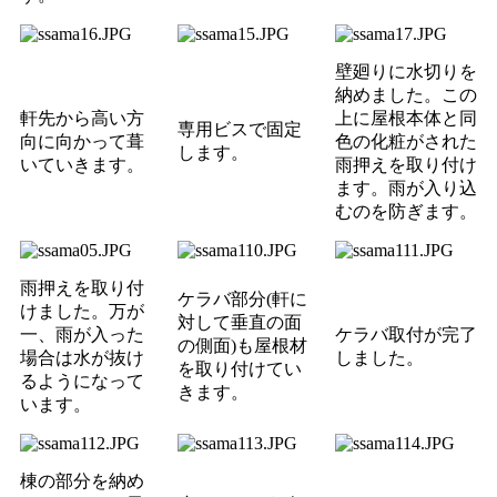
壁廻りに水切りを
納めました。この
軒先から高い方
上に屋根本体と同
専用ビスで固定
向に向かって葺
色の化粧がされた
します。
いていきます。
雨押えを取り付け
ます。雨が入り込
むのを防ぎます。
雨押えを取り付
ケラバ部分(軒に
けました。万が
対して垂直の面
一、雨が入った
ケラバ取付が完了
の側面)も屋根材
場合は水が抜け
しました。
を取り付けてい
るようになって
きます。
います。
棟の部分を納め