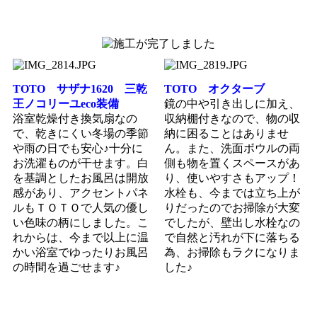
TOTO サザナ1620 三乾
TOTO オクターブ
王ノコリーユeco装備
鏡の中や引き出しに加え、
浴室乾燥付き換気扇なの
収納棚付きなので、物の収
で、乾きにくい冬場の季節
納に困ることはありませ
や雨の日でも安心♪十分に
ん。また、洗面ボウルの両
お洗濯ものが干せます。白
側も物を置くスペースがあ
を基調としたお風呂は開放
り、使いやすさもアップ！
感があり、アクセントパネ
水栓も、今までは立ち上が
ルもＴＯＴＯで人気の優し
りだったのでお掃除が大変
い色味の柄にしました。こ
でしたが、壁出し水栓なの
れからは、今まで以上に温
で自然と汚れが下に落ちる
かい浴室でゆったりお風呂
為、お掃除もラクになりま
の時間を過ごせます♪
した♪