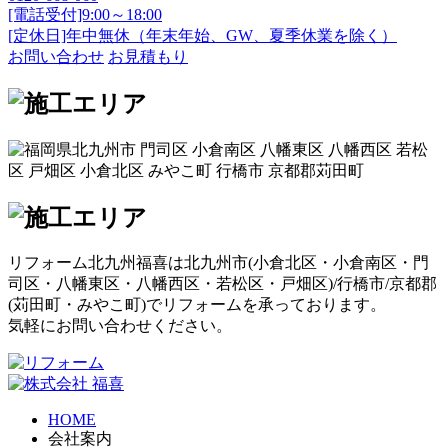
[電話受付]9:00～18:00
[定休日]年中無休（年末年始、GW、夏季休業を除く）
お問い合わせ
お見積もり
リフォーム北九州福喜は北九州市(
小倉北区
・
小倉南区
・
門
司区
・
八幡東区
・
八幡西区
・
若松区
・
戸畑区
)/
行橋市
/
京都郡
(
苅田町
・
みやこ町
)でリフォームを承っております。
気軽にお問い合わせください。
HOME
会社案内