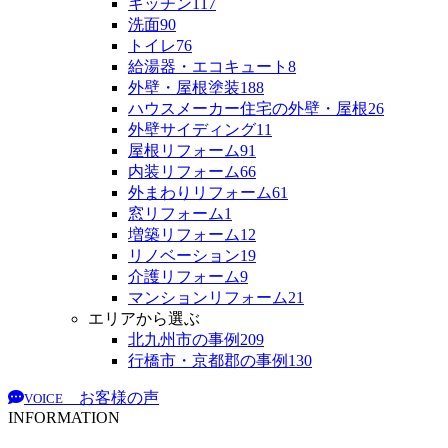
キッチン
117
洗面
90
トイレ
76
給湯器・エコキュート
8
外壁・屋根塗装
188
ハウスメーカー住宅の外壁・屋根
26
外壁サイディング
11
屋根リフォーム
91
内装リフォーム
66
外まわりリフォーム
61
窓リフォーム
1
増築リフォーム
12
リノベーション
19
介護リフォーム
9
マンションリフォーム
21
エリアから選ぶ
北九州市の事例
209
行橋市・京都郡の事例
130
お客様の声
VOICE
INFORMATION