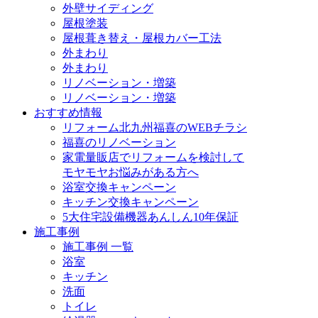
外壁サイディング
屋根塗装
屋根葺き替え・屋根カバー工法
外まわり
外まわり
リノベーション・増築
リノベーション・増築
おすすめ情報
リフォーム北九州福喜のWEBチラシ
福喜のリノベーション
家電量販店でリフォームを検討して
モヤモヤお悩みがある方へ
浴室交換キャンペーン
キッチン交換キャンペーン
5大住宅設備機器あんしん10年保証
施工事例
施工事例 一覧
浴室
キッチン
洗面
トイレ