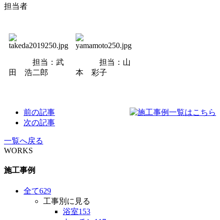
担当者
担当：武
担当：山
田 浩二郎
本 彩子
前の記事
次の記事
一覧へ戻る
WORKS
施工事例
全て
629
工事別に見る
浴室
153