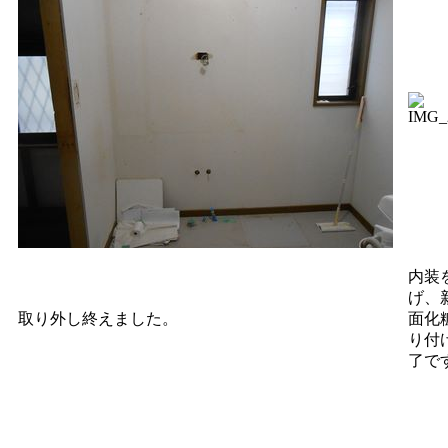
内装
げ、
取り外し終えました。
面化
り付
了で