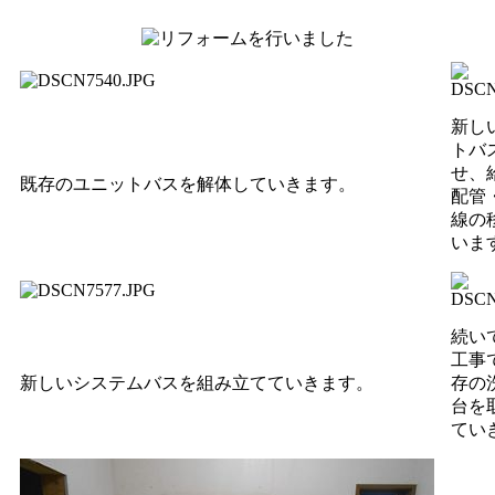
新し
トバ
せ、
既存のユニットバスを解体していきます。
配管
線の
いま
続い
工事
新しいシステムバスを組み立てていきます。
存の
台を
てい