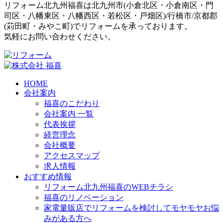
リフォーム北九州福喜は北九州市(
小倉北区
・
小倉南区
・
門
司区
・
八幡東区
・
八幡西区
・
若松区
・
戸畑区
)/
行橋市
/
京都郡
(
苅田町
・
みやこ町
)でリフォームを承っております。
気軽にお問い合わせください。
HOME
会社案内
福喜のこだわり
会社案内 一覧
代表挨拶
経営理念
会社概要
アクセスマップ
求人情報
おすすめ情報
リフォーム北九州福喜のWEBチラシ
福喜のリノベーション
家電量販店でリフォームを検討してモヤモヤお悩
みがある方へ