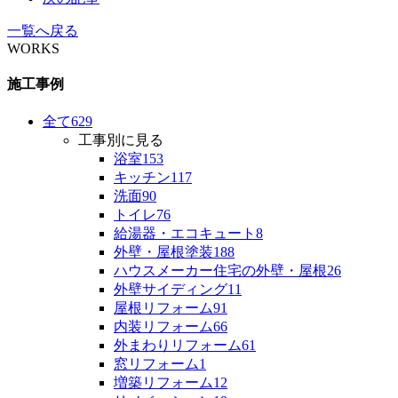
一覧へ戻る
WORKS
施工事例
全て
629
工事別に見る
浴室
153
キッチン
117
洗面
90
トイレ
76
給湯器・エコキュート
8
外壁・屋根塗装
188
ハウスメーカー住宅の外壁・屋根
26
外壁サイディング
11
屋根リフォーム
91
内装リフォーム
66
外まわりリフォーム
61
窓リフォーム
1
増築リフォーム
12