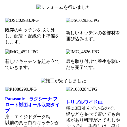
既存のキッチンを取り外
新しいキッチンの各部材を
し、配管・配線の下準備を
運び込みます。
します。
新しいキッチンを組み立て
扉を取り付けて養生を剥い
ていきます。
だら完了です。
Panasonic ラクシーナ フ
トリプルワイドIH
ロート対面オール収納タイ
横に3口並んでいるので、
プ
鍋などを並べて置いても余
扉：エイジドダーク柄
裕があり料理がとてもしや
以前の真っ白なキッチンか
すいです。手前には、盛り