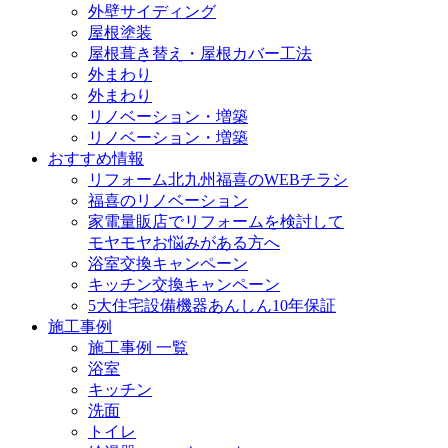
外壁サイディング
屋根塗装
屋根葺き替え・屋根カバー工法
外まわり
外まわり
リノベーション・増築
リノベーション・増築
おすすめ情報
リフォーム北九州福喜のWEBチラシ
福喜のリノベーション
家電量販店でリフォームを検討して
モヤモヤお悩みがある方へ
浴室交換キャンペーン
キッチン交換キャンペーン
5大住宅設備機器あんしん10年保証
施工事例
施工事例 一覧
浴室
キッチン
洗面
トイレ