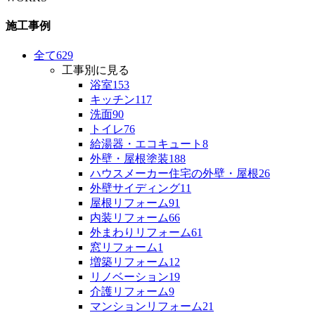
施工事例
全て
629
工事別に見る
浴室
153
キッチン
117
洗面
90
トイレ
76
給湯器・エコキュート
8
外壁・屋根塗装
188
ハウスメーカー住宅の外壁・屋根
26
外壁サイディング
11
屋根リフォーム
91
内装リフォーム
66
外まわりリフォーム
61
窓リフォーム
1
増築リフォーム
12
リノベーション
19
介護リフォーム
9
マンションリフォーム
21