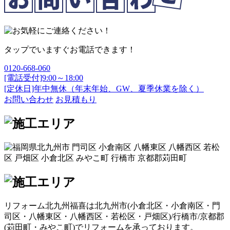
タップでいますぐお電話できます！
0120-668-060
[電話受付]9:00～18:00
[定休日]年中無休（年末年始、GW、夏季休業を除く）
お問い合わせ
お見積もり
リフォーム北九州福喜は北九州市(
小倉北区
・
小倉南区
・
門
司区
・
八幡東区
・
八幡西区
・
若松区
・
戸畑区
)/
行橋市
/
京都郡
(
苅田町
・
みやこ町
)でリフォームを承っております。