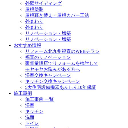
外壁サイディング
屋根塗装
屋根葺き替え・屋根カバー工法
外まわり
外まわり
リノベーション・増築
リノベーション・増築
おすすめ情報
リフォーム北九州福喜のWEBチラシ
福喜のリノベーション
家電量販店でリフォームを検討して
モヤモヤお悩みがある方へ
浴室交換キャンペーン
キッチン交換キャンペーン
5大住宅設備機器あんしん10年保証
施工事例
施工事例 一覧
浴室
キッチン
洗面
トイレ