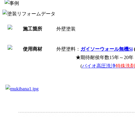
外壁塗装
外壁塗料：
ガイソーウォール無機Si
★
期待耐侯年数15年～2
(
バイオ高圧洗浄
特殊洗剤