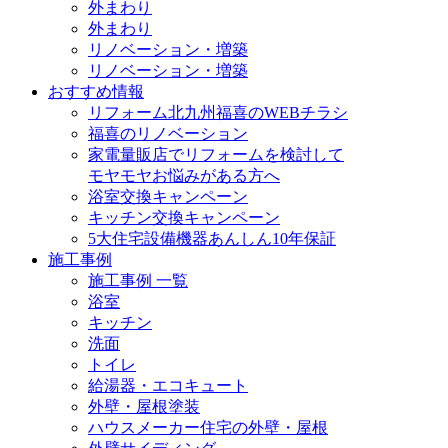
外まわり
外まわり
リノベーション・増築
リノベーション・増築
おすすめ情報
リフォーム北九州福喜のWEBチラシ
福喜のリノベーション
家電量販店でリフォームを検討して
モヤモヤお悩みがある方へ
浴室交換キャンペーン
キッチン交換キャンペーン
5大住宅設備機器あんしん10年保証
施工事例
施工事例 一覧
浴室
キッチン
洗面
トイレ
給湯器・エコキュート
外壁・屋根塗装
ハウスメーカー住宅の外壁・屋根