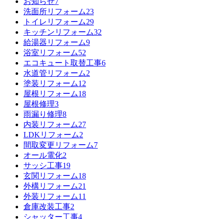
お知らせ
7
洗面所リフォーム
23
トイレリフォーム
29
キッチンリフォーム
32
給湯器リフォーム
9
浴室リフォーム
52
エコキュート取替工事
6
水道管リフォーム
2
塗装リフォーム
12
屋根リフォーム
18
屋根修理
3
雨漏り修理
8
内装リフォーム
27
LDKリフォーム
2
間取変更リフォーム
7
オール電化
2
サッシ工事
19
玄関リフォーム
18
外構リフォーム
21
外装リフォーム
11
倉庫改装工事
2
シャッター工事
4