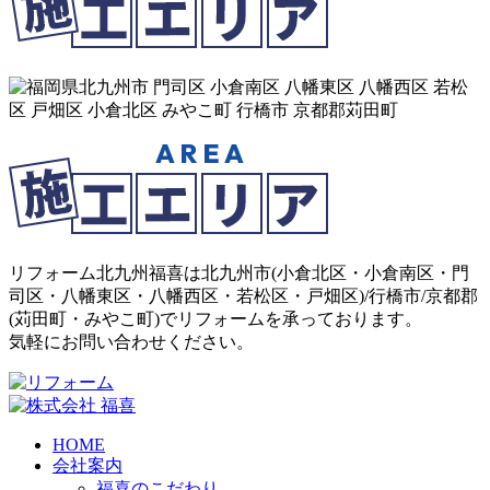
リフォーム北九州福喜は北九州市(
小倉北区
・
小倉南区
・
門
司区
・
八幡東区
・
八幡西区
・
若松区
・
戸畑区
)/
行橋市
/
京都郡
(
苅田町
・
みやこ町
)でリフォームを承っております。
気軽にお問い合わせください。
HOME
会社案内
福喜のこだわり