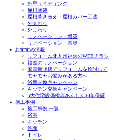
外壁サイディング
屋根塗装
屋根葺き替え・屋根カバー工法
外まわり
外まわり
リノベーション・増築
リノベーション・増築
おすすめ情報
リフォーム北九州福喜のWEBチラシ
福喜のリノベーション
家電量販店でリフォームを検討して
モヤモヤお悩みがある方へ
浴室交換キャンペーン
キッチン交換キャンペーン
5大住宅設備機器あんしん10年保証
施工事例
施工事例 一覧
浴室
キッチン
洗面
トイレ