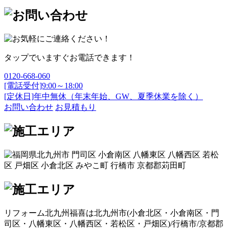
タップでいますぐお電話できます！
0120-668-060
[電話受付]9:00～18:00
[定休日]年中無休（年末年始、GW、夏季休業を除く）
お問い合わせ
お見積もり
リフォーム北九州福喜は北九州市(
小倉北区
・
小倉南区
・
門
司区
・
八幡東区
・
八幡西区
・
若松区
・
戸畑区
)/
行橋市
/
京都郡