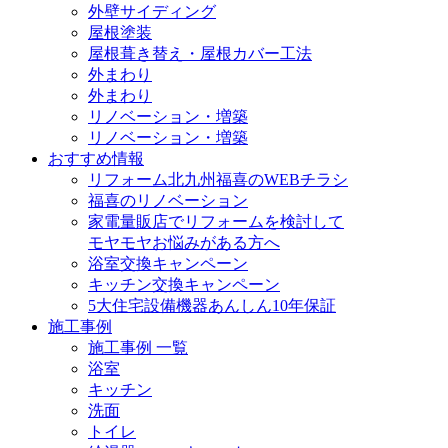
外壁サイディング
屋根塗装
屋根葺き替え・屋根カバー工法
外まわり
外まわり
リノベーション・増築
リノベーション・増築
おすすめ情報
リフォーム北九州福喜のWEBチラシ
福喜のリノベーション
家電量販店でリフォームを検討して
モヤモヤお悩みがある方へ
浴室交換キャンペーン
キッチン交換キャンペーン
5大住宅設備機器あんしん10年保証
施工事例
施工事例 一覧
浴室
キッチン
洗面
トイレ