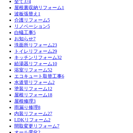
全て
374
屋根裏収納リフォーム
1
波板張替え
1
介護リフォーム
5
リノベーション
5
白蟻工事
5
お知らせ
7
洗面所リフォーム
23
トイレリフォーム
29
キッチンリフォーム
32
給湯器リフォーム
10
浴室リフォーム
52
エコキュート取替工事
6
水道管リフォーム
2
塗装リフォーム
12
屋根リフォーム
18
屋根修理
3
雨漏り修理
8
内装リフォーム
27
LDKリフォーム
2
間取変更リフォーム
7
オール電化
2