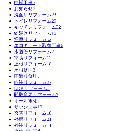
白蟻工事
5
お知らせ
7
洗面所リフォーム
23
トイレリフォーム
29
キッチンリフォーム
32
給湯器リフォーム
10
浴室リフォーム
52
エコキュート取替工事
6
水道管リフォーム
2
塗装リフォーム
12
屋根リフォーム
18
屋根修理
3
雨漏り修理
8
内装リフォーム
27
LDKリフォーム
2
間取変更リフォーム
7
オール電化
2
サッシ工事
19
玄関リフォーム
18
外構リフォーム
21
外装リフォーム
11