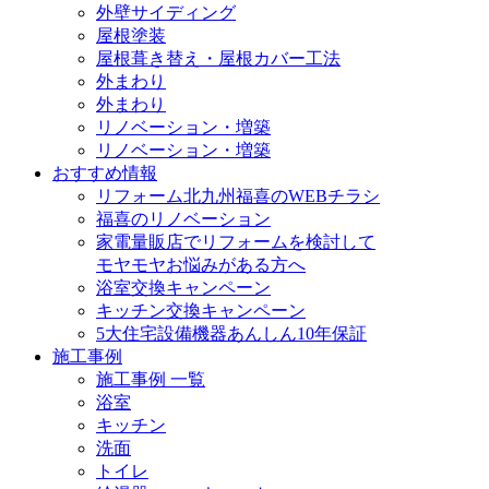
外壁サイディング
屋根塗装
屋根葺き替え・屋根カバー工法
外まわり
外まわり
リノベーション・増築
リノベーション・増築
おすすめ情報
リフォーム北九州福喜のWEBチラシ
福喜のリノベーション
家電量販店でリフォームを検討して
モヤモヤお悩みがある方へ
浴室交換キャンペーン
キッチン交換キャンペーン
5大住宅設備機器あんしん10年保証
施工事例
施工事例 一覧
浴室
キッチン
洗面
トイレ