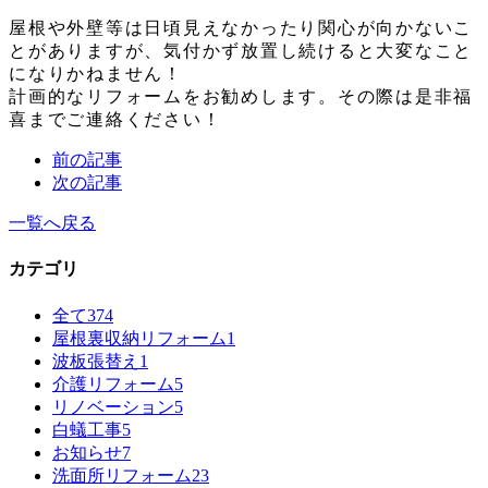
屋根や外壁等は日頃見えなかったり関心が向かないこ
とがありますが、気付かず放置し続けると大変なこと
になりかねません！
計画的なリフォームをお勧めします。その際は是非福
喜までご連絡ください！
前の記事
次の記事
一覧へ戻る
カテゴリ
全て
374
屋根裏収納リフォーム
1
波板張替え
1
介護リフォーム
5
リノベーション
5
白蟻工事
5
お知らせ
7
洗面所リフォーム
23