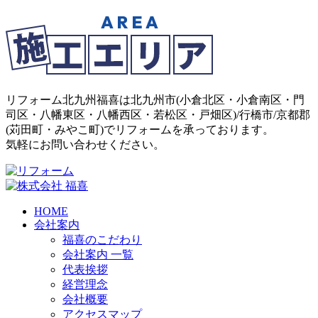
リフォーム北九州福喜は北九州市(
小倉北区
・
小倉南区
・
門
司区
・
八幡東区
・
八幡西区
・
若松区
・
戸畑区
)/
行橋市
/
京都郡
(
苅田町
・
みやこ町
)でリフォームを承っております。
気軽にお問い合わせください。
HOME
会社案内
福喜のこだわり
会社案内 一覧
代表挨拶
経営理念
会社概要
アクセスマップ