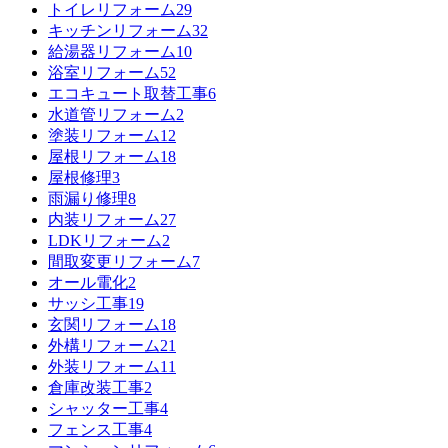
トイレリフォーム
29
キッチンリフォーム
32
給湯器リフォーム
10
浴室リフォーム
52
エコキュート取替工事
6
水道管リフォーム
2
塗装リフォーム
12
屋根リフォーム
18
屋根修理
3
雨漏り修理
8
内装リフォーム
27
LDKリフォーム
2
間取変更リフォーム
7
オール電化
2
サッシ工事
19
玄関リフォーム
18
外構リフォーム
21
外装リフォーム
11
倉庫改装工事
2
シャッター工事
4
フェンス工事
4