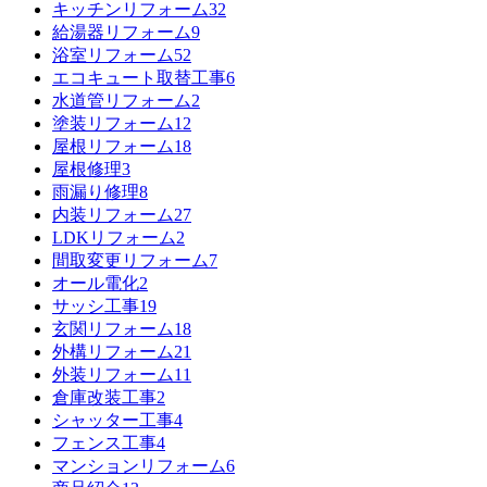
キッチンリフォーム
32
給湯器リフォーム
9
浴室リフォーム
52
エコキュート取替工事
6
水道管リフォーム
2
塗装リフォーム
12
屋根リフォーム
18
屋根修理
3
雨漏り修理
8
内装リフォーム
27
LDKリフォーム
2
間取変更リフォーム
7
オール電化
2
サッシ工事
19
玄関リフォーム
18
外構リフォーム
21
外装リフォーム
11
倉庫改装工事
2
シャッター工事
4
フェンス工事
4
マンションリフォーム
6