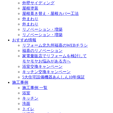
外壁サイディング
屋根塗装
屋根葺き替え・屋根カバー工法
外まわり
外まわり
リノベーション・増築
リノベーション・増築
おすすめ情報
リフォーム北九州福喜のWEBチラシ
福喜のリノベーション
家電量販店でリフォームを検討して
モヤモヤお悩みがある方へ
浴室交換キャンペーン
キッチン交換キャンペーン
5大住宅設備機器あんしん10年保証
施工事例
施工事例 一覧
浴室
キッチン
洗面
トイレ