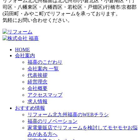
リフォーム北九州福喜は北九州市(
小倉北区
・
小倉南区
・
門
司区
・
八幡東区
・
八幡西区
・
若松区
・
戸畑区
)/
行橋市
/
京都郡
(
苅田町
・
みやこ町
)でリフォームを承っております。
気軽にお問い合わせください。
HOME
会社案内
福喜のこだわり
会社案内 一覧
代表挨拶
経営理念
会社概要
アクセスマップ
求人情報
おすすめ情報
リフォーム北九州福喜のWEBチラシ
福喜のリノベーション
家電量販店でリフォームを検討してモヤモヤお悩
みがある方へ