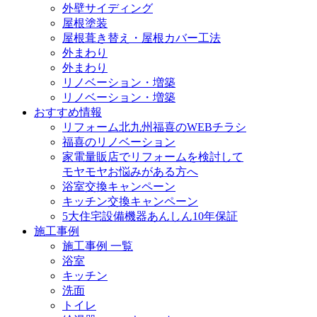
外壁サイディング
屋根塗装
屋根葺き替え・屋根カバー工法
外まわり
外まわり
リノベーション・増築
リノベーション・増築
おすすめ情報
リフォーム北九州福喜のWEBチラシ
福喜のリノベーション
家電量販店でリフォームを検討して
モヤモヤお悩みがある方へ
浴室交換キャンペーン
キッチン交換キャンペーン
5大住宅設備機器あんしん10年保証
施工事例
施工事例 一覧
浴室
キッチン
洗面
トイレ