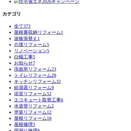
カテゴリ
全て
373
屋根裏収納リフォーム
1
波板張替え
1
介護リフォーム
5
リノベーション
5
白蟻工事
5
お知らせ
7
洗面所リフォーム
23
トイレリフォーム
29
キッチンリフォーム
32
給湯器リフォーム
9
浴室リフォーム
52
エコキュート取替工事
6
水道管リフォーム
2
塗装リフォーム
12
屋根リフォーム
18
屋根修理
3
雨漏り修理
8