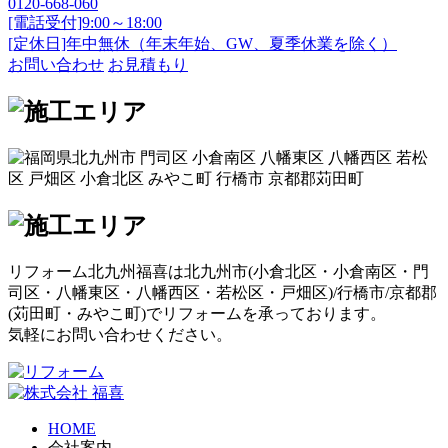
0120-668-060
[電話受付]9:00～18:00
[定休日]年中無休（年末年始、GW、夏季休業を除く）
お問い合わせ
お見積もり
リフォーム北九州福喜は北九州市(
小倉北区
・
小倉南区
・
門
司区
・
八幡東区
・
八幡西区
・
若松区
・
戸畑区
)/
行橋市
/
京都郡
(
苅田町
・
みやこ町
)でリフォームを承っております。
気軽にお問い合わせください。
HOME
会社案内