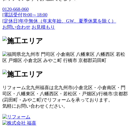
0120-668-060
[電話受付]9:00～18:00
[定休日]年中無休（年末年始、GW、夏季休業を除く）
お問い合わせ
お見積もり
リフォーム北九州福喜は北九州市(
小倉北区
・
小倉南区
・
門
司区
・
八幡東区
・
八幡西区
・
若松区
・
戸畑区
)/
行橋市
/
京都郡
(
苅田町
・
みやこ町
)でリフォームを承っております。
気軽にお問い合わせください。