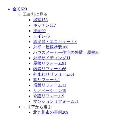
全て
629
工事別に見る
浴室
153
キッチン
117
洗面
90
トイレ
76
給湯器・エコキュート
8
外壁・屋根塗装
188
ハウスメーカー住宅の外壁・屋根
26
外壁サイディング
11
屋根リフォーム
91
内装リフォーム
66
外まわりリフォーム
61
窓リフォーム
1
増築リフォーム
12
リノベーション
19
介護リフォーム
9
マンションリフォーム
21
エリアから選ぶ
北九州市の事例
209