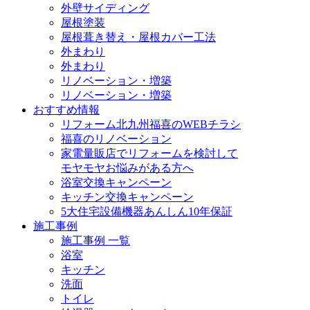
外壁サイディング
屋根塗装
屋根葺き替え・屋根カバー工法
外まわり
外まわり
リノベーション・増築
リノベーション・増築
おすすめ情報
リフォーム北九州福喜のWEBチラシ
福喜のリノベーション
家電量販店でリフォームを検討して
モヤモヤお悩みがある方へ
浴室交換キャンペーン
キッチン交換キャンペーン
5大住宅設備機器あんしん10年保証
施工事例
施工事例 一覧
浴室
キッチン
洗面
トイレ