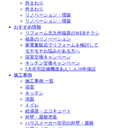
外まわり
外まわり
リノベーション・増築
リノベーション・増築
おすすめ情報
リフォーム北九州福喜のWEBチラシ
福喜のリノベーション
家電量販店でリフォームを検討して
モヤモヤお悩みがある方へ
浴室交換キャンペーン
キッチン交換キャンペーン
5大住宅設備機器あんしん10年保証
施工事例
施工事例 一覧
浴室
キッチン
洗面
トイレ
給湯器・エコキュート
外壁・屋根塗装
ハウスメーカー住宅の外壁・屋根