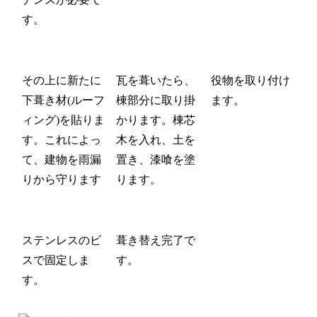
す。
その上に新たに
瓦を葺いたら、
役物を取り付け
下葺き材(ルーフ
棟部分に取り掛
ます。
ィング)を貼りま
かります。
棟芯
す。
これによっ
木を入れ、土を
て、建物を雨漏
置き、漆喰を塗
りから守ります
ります。
ステンレスのビ
葺き替え完了で
スで固定しま
す。
す。