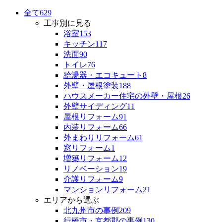
全て
629
工事別に見る
浴室
153
キッチン
117
洗面
90
トイレ
76
給湯器・エコキュート
8
外壁・屋根塗装
188
ハウスメーカー住宅の外壁・屋根
26
外壁サイディング
11
屋根リフォーム
91
内装リフォーム
66
外まわりリフォーム
61
窓リフォーム
1
増築リフォーム
12
リノベーション
19
介護リフォーム
9
マンションリフォーム
21
エリアから選ぶ
北九州市の事例
209
行橋市・京都郡の事例
130