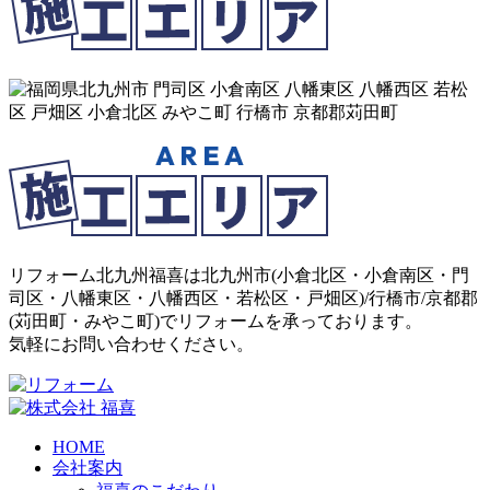
リフォーム北九州福喜は北九州市(
小倉北区
・
小倉南区
・
門
司区
・
八幡東区
・
八幡西区
・
若松区
・
戸畑区
)/
行橋市
/
京都郡
(
苅田町
・
みやこ町
)でリフォームを承っております。
気軽にお問い合わせください。
HOME
会社案内