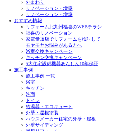
外まわり
リノベーション・増築
リノベーション・増築
おすすめ情報
リフォーム北九州福喜のWEBチラシ
福喜のリノベーション
家電量販店でリフォームを検討して
モヤモヤお悩みがある方へ
浴室交換キャンペーン
キッチン交換キャンペーン
5大住宅設備機器あんしん10年保証
施工事例
施工事例 一覧
浴室
キッチン
洗面
トイレ
給湯器・エコキュート
外壁・屋根塗装
ハウスメーカー住宅の外壁・屋根
外壁サイディング