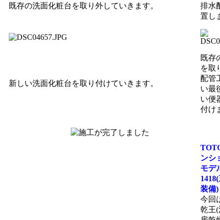
既存の洗面化粧台を取り外していきます。
排水
置し
既存
を取
配管
新しい洗面化粧台を取り付けていきます。
い最
い便
付け
TOT
ンシ
モデ
141
装備)
今回
乾王(
房乾