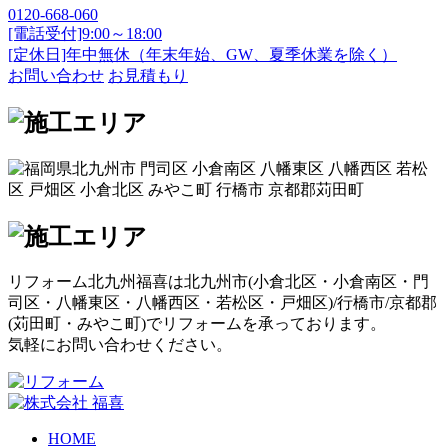
0120-668-060
[電話受付]9:00～18:00
[定休日]年中無休（年末年始、GW、夏季休業を除く）
お問い合わせ
お見積もり
リフォーム北九州福喜は北九州市(
小倉北区
・
小倉南区
・
門
司区
・
八幡東区
・
八幡西区
・
若松区
・
戸畑区
)/
行橋市
/
京都郡
(
苅田町
・
みやこ町
)でリフォームを承っております。
気軽にお問い合わせください。
HOME