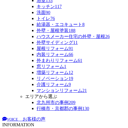
浴室
153
キッチン
117
洗面
90
トイレ
76
給湯器・エコキュート
8
外壁・屋根塗装
188
ハウスメーカー住宅の外壁・屋根
26
外壁サイディング
11
屋根リフォーム
91
内装リフォーム
66
外まわりリフォーム
61
窓リフォーム
1
増築リフォーム
12
リノベーション
19
介護リフォーム
9
マンションリフォーム
21
エリアから選ぶ
北九州市の事例
209
行橋市・京都郡の事例
130
お客様の声
VOICE
INFORMATION