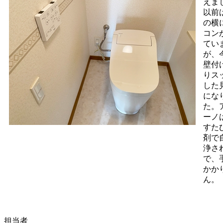
えま
以前
の横
コン
てい
が、
壁付
りス
した
にな
た。
ーノ
すた
剤で
浄さ
で、
かか
ん。
担当者