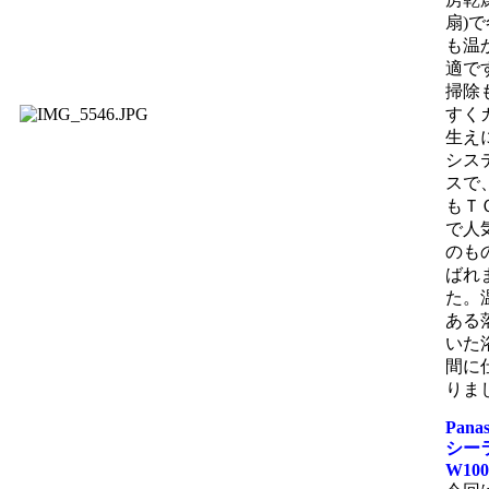
扇)
で
も温
適で
掃除
すく
生え
シス
スで
もＴ
で人
のも
ばれ
た。
ある
いた
間に
りま
Pana
シー
W100