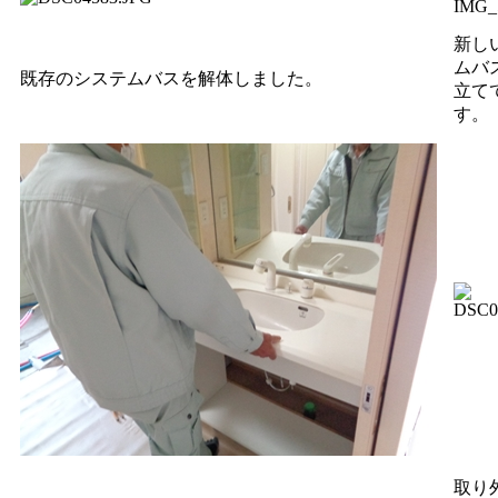
新し
ムバ
既存のシステムバスを解体しました。
立て
す。
取り