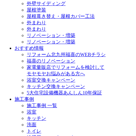
外壁サイディング
屋根塗装
屋根葺き替え・屋根カバー工法
外まわり
外まわり
リノベーション・増築
リノベーション・増築
おすすめ情報
リフォーム北九州福喜のWEBチラシ
福喜のリノベーション
家電量販店でリフォームを検討して
モヤモヤお悩みがある方へ
浴室交換キャンペーン
キッチン交換キャンペーン
5大住宅設備機器あんしん10年保証
施工事例
施工事例 一覧
浴室
キッチン
洗面
トイレ