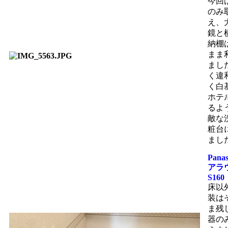
今回
のみ
え、
鏡と
納棚
まま
まし
く違
く白
ホテ
るよ
敵な
粧台
まし
Pana
アラ
S160
床以
装は
ま残
器の