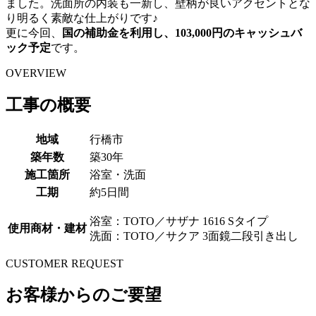
ました。洗面所の内装も一新し、壁柄が良いアクセントとな
り明るく素敵な仕上がりです♪
更に今回、
国の補助金を利用し、103,000円のキャッシュバ
ック予定
です。
OVERVIEW
工事の概要
地域
行橋市
築年数
築30年
施工箇所
浴室・洗面
工期
約5日間
浴室：TOTO／サザナ 1616 Sタイプ
使用商材・建材
洗面：TOTO／サクア 3面鏡二段引き出し
CUSTOMER REQUEST
お客様からのご要望