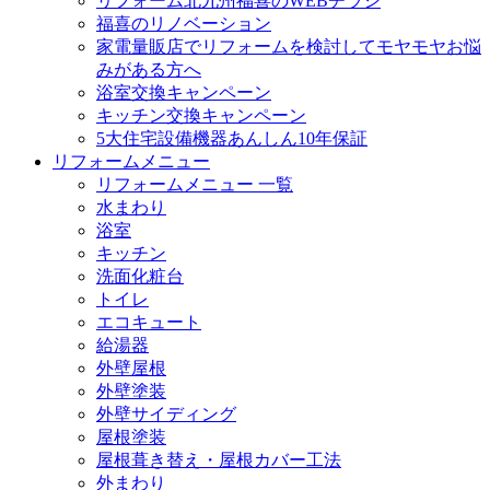
リフォーム北九州福喜のWEBチラシ
福喜のリノベーション
家電量販店でリフォームを検討してモヤモヤお悩
みがある方へ
浴室交換キャンペーン
キッチン交換キャンペーン
5大住宅設備機器あんしん10年保証
リフォームメニュー
リフォームメニュー 一覧
水まわり
浴室
キッチン
洗面化粧台
トイレ
エコキュート
給湯器
外壁屋根
外壁塗装
外壁サイディング
屋根塗装
屋根葺き替え・屋根カバー工法
外まわり