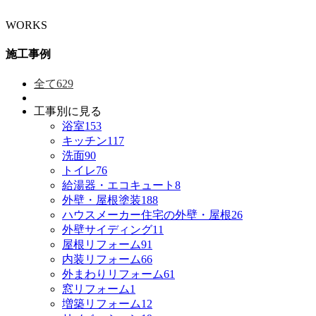
WORKS
施工事例
全て
629
工事別に見る
浴室
153
キッチン
117
洗面
90
トイレ
76
給湯器・エコキュート
8
外壁・屋根塗装
188
ハウスメーカー住宅の外壁・屋根
26
外壁サイディング
11
屋根リフォーム
91
内装リフォーム
66
外まわりリフォーム
61
窓リフォーム
1
増築リフォーム
12