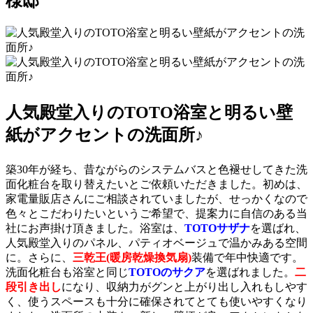
様邸
人気殿堂入りのTOTO浴室と明るい壁
紙がアクセントの洗面所♪
築30年が経ち、昔ながらのシステムバスと色褪せしてきた洗
面化粧台を取り替えたいとご依頼いただきました。初めは、
家電量販店さんにご相談されていましたが、せっかくなので
色々とこだわりたいというご希望で、提案力に自信のある当
社にお声掛け頂きました。浴室は、
TOTOサザナ
を選ばれ、
人気殿堂入りのパネル、パティオベージュで温かみある空間
に。さらに、
三乾王(暖房乾燥換気扇)
装備で年中快適です。
洗面化粧台も浴室と同じ
TOTOのサクア
を選ばれました。
二
段引き出し
になり、収納力がグンと上がり出し入れもしやす
く、使うスペースも十分に確保されてとても使いやすくなり