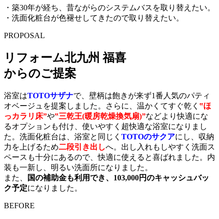
・築30年が経ち、昔ながらのシステムバスを取り替えたい。
・洗面化粧台が色褪せしてきたので取り替えたい。
PROPOSAL
リフォーム北九州 福喜
からのご提案
浴室は
TOTOサザナ
で、壁柄は飽きが来ず1番人気のパティ
オベージュを提案しました。さらに、温かくてすぐ乾く
‟ほ
っカラリ床”
や
‟三乾王(暖房乾燥換気扇)”
などより快適にな
るオプションも付け、使いやすく超快適な浴室になりまし
た。洗面化粧台は、浴室と同じく
TOTOのサクア
にし、収納
力を上げるため
二段引き出し
へ。出し入れもしやすく洗面ス
ペースも十分にあるので、快適に使えると喜ばれました。内
装も一新し、明るい洗面所になりました。
また、
国の補助金も利用でき、103,000円のキャッシュバッ
ク予定
になりました。
BEFORE