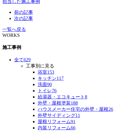
担当した施工事例
前の記事
次の記事
一覧へ戻る
WORKS
施工事例
全て
629
工事別に見る
浴室
153
キッチン
117
洗面
90
トイレ
76
給湯器・エコキュート
8
外壁・屋根塗装
188
ハウスメーカー住宅の外壁・屋根
26
外壁サイディング
11
屋根リフォーム
91
内装リフォーム
66