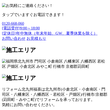
タップでいますぐお電話できます！
0120-668-060
[電話受付]9:00～18:00
[定休日]年中無休（年末年始、GW、夏季休業を除く）
お問い合わせ
お見積もり
リフォーム北九州福喜は北九州市(
小倉北区
・
小倉南区
・
門
司区
・
八幡東区
・
八幡西区
・
若松区
・
戸畑区
)/
行橋市
/
京都郡
(
苅田町
・
みやこ町
)でリフォームを承っております。
気軽にお問い合わせください。