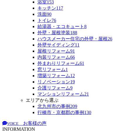
浴室
153
キッチン
117
洗面
90
トイレ
76
給湯器・エコキュート
8
外壁・屋根塗装
188
ハウスメーカー住宅の外壁・屋根
26
外壁サイディング
11
屋根リフォーム
91
内装リフォーム
66
外まわりリフォーム
61
窓リフォーム
1
増築リフォーム
12
リノベーション
19
介護リフォーム
9
マンションリフォーム
21
エリアから選ぶ
北九州市の事例
209
行橋市・京都郡の事例
130
お客様の声
VOICE
INFORMATION