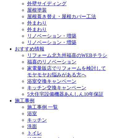
外壁サイディング
屋根塗装
屋根葺き替え・屋根カバー工法
外まわり
外まわり
リノベーション・増築
リノベーション・増築
おすすめ情報
リフォーム北九州福喜のWEBチラシ
福喜のリノベーション
家電量販店でリフォームを検討して
モヤモヤお悩みがある方へ
浴室交換キャンペーン
キッチン交換キャンペーン
5大住宅設備機器あんしん10年保証
施工事例
施工事例 一覧
浴室
キッチン
洗面
トイレ