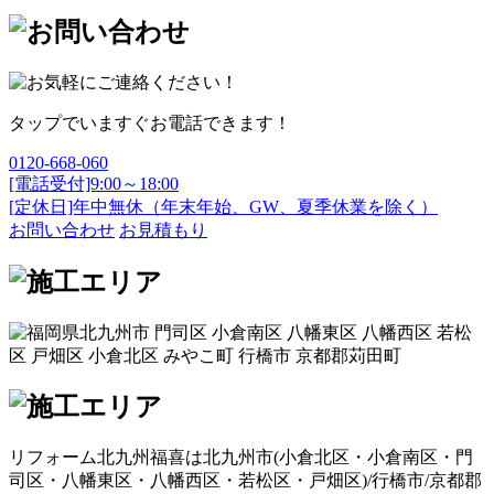
タップでいますぐお電話できます！
0120-668-060
[電話受付]9:00～18:00
[定休日]年中無休（年末年始、GW、夏季休業を除く）
お問い合わせ
お見積もり
リフォーム北九州福喜は北九州市(
小倉北区
・
小倉南区
・
門
司区
・
八幡東区
・
八幡西区
・
若松区
・
戸畑区
)/
行橋市
/
京都郡