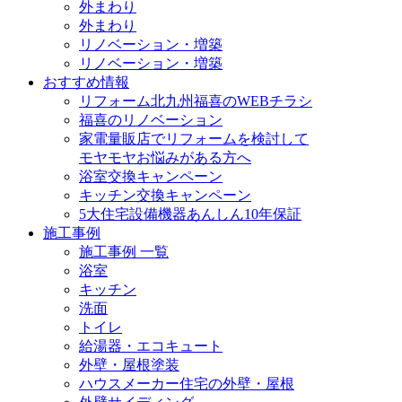
外まわり
外まわり
リノベーション・増築
リノベーション・増築
おすすめ情報
リフォーム北九州福喜のWEBチラシ
福喜のリノベーション
家電量販店でリフォームを検討して
モヤモヤお悩みがある方へ
浴室交換キャンペーン
キッチン交換キャンペーン
5大住宅設備機器あんしん10年保証
施工事例
施工事例 一覧
浴室
キッチン
洗面
トイレ
給湯器・エコキュート
外壁・屋根塗装
ハウスメーカー住宅の外壁・屋根