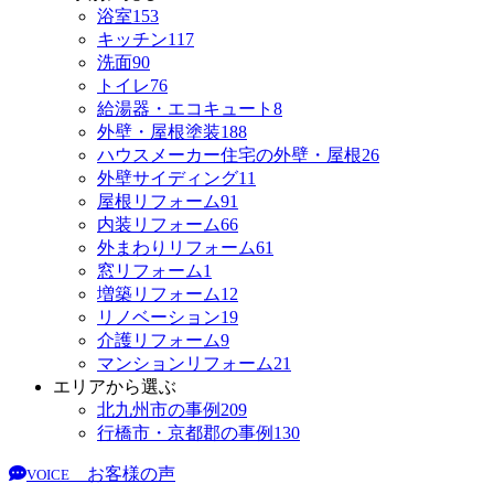
浴室
153
キッチン
117
洗面
90
トイレ
76
給湯器・エコキュート
8
外壁・屋根塗装
188
ハウスメーカー住宅の外壁・屋根
26
外壁サイディング
11
屋根リフォーム
91
内装リフォーム
66
外まわりリフォーム
61
窓リフォーム
1
増築リフォーム
12
リノベーション
19
介護リフォーム
9
マンションリフォーム
21
エリアから選ぶ
北九州市の事例
209
行橋市・京都郡の事例
130
お客様の声
VOICE