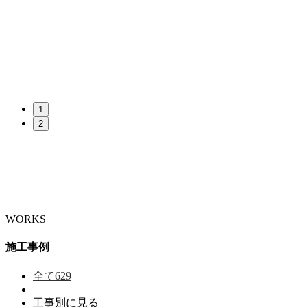
1
2
WORKS
施工事例
全て
629
工事別に見る