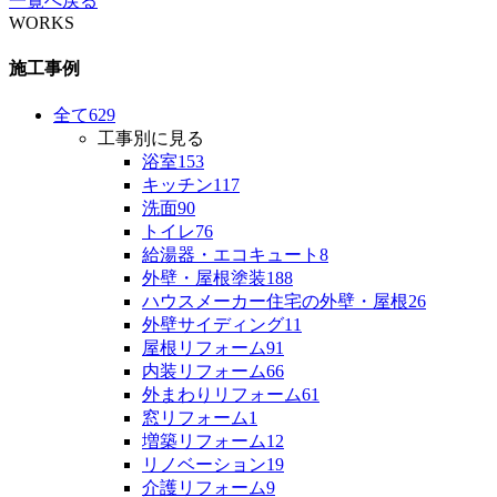
一覧へ戻る
WORKS
施工事例
全て
629
工事別に見る
浴室
153
キッチン
117
洗面
90
トイレ
76
給湯器・エコキュート
8
外壁・屋根塗装
188
ハウスメーカー住宅の外壁・屋根
26
外壁サイディング
11
屋根リフォーム
91
内装リフォーム
66
外まわりリフォーム
61
窓リフォーム
1
増築リフォーム
12
リノベーション
19
介護リフォーム
9