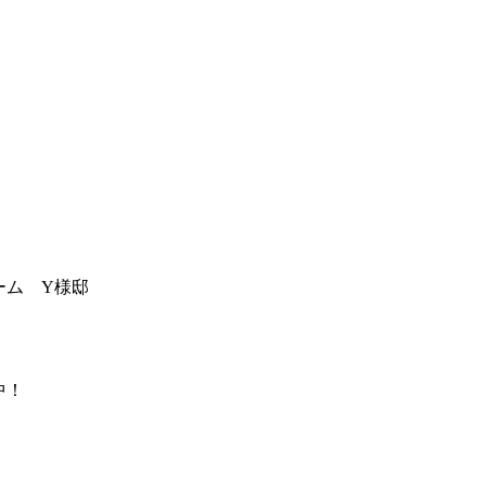
ーム Y様邸
中！