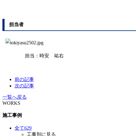
担当者
担当：時安 祐右
前の記事
次の記事
一覧へ戻る
WORKS
施工事例
全て
629
工事別に見る