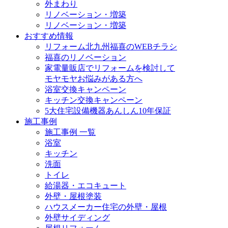
外まわり
リノベーション・増築
リノベーション・増築
おすすめ情報
リフォーム北九州福喜のWEBチラシ
福喜のリノベーション
家電量販店でリフォームを検討して
モヤモヤお悩みがある方へ
浴室交換キャンペーン
キッチン交換キャンペーン
5大住宅設備機器あんしん10年保証
施工事例
施工事例 一覧
浴室
キッチン
洗面
トイレ
給湯器・エコキュート
外壁・屋根塗装
ハウスメーカー住宅の外壁・屋根
外壁サイディング