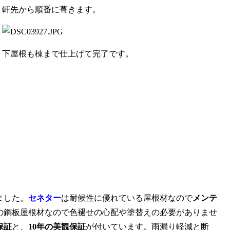
軒先から順番に葺きます。
下屋根も棟まで仕上げて完了です。
ました。
セネター
は耐候性に優れている屋根材なので
メンテ
の鋼板屋根材なので色褪せの心配や塗替えの必要がありませ
保証
と、
10年の美観保証
が付いています。雨漏り軽減と断