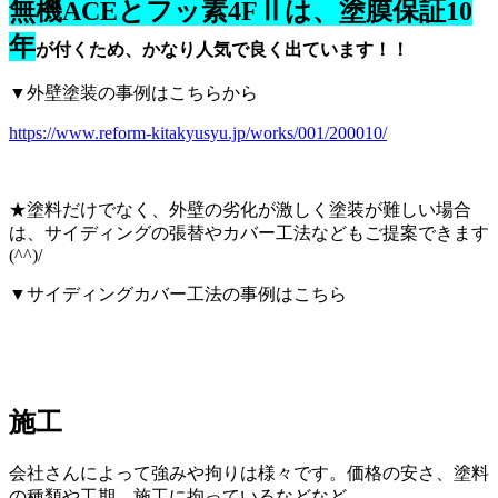
無機ACEとフッ素4FⅡは、塗膜保証10
年
が付くため、かなり人気で良く出ています！！
▼外壁塗装の事例はこちらから
https://www.reform-kitakyusyu.jp/works/001/200010/
★塗料だけでなく、外壁の劣化が激しく塗装が難しい場合
は、サイディングの張替やカバー工法などもご提案できます
(^^)/
▼サイディングカバー工法の事例はこちら
施工
会社さんによって強みや拘りは様々です。価格の安さ、塗料
の種類や工期、施工に拘っているなどなど…。