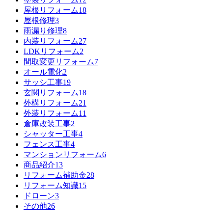
屋根リフォーム
18
屋根修理
3
雨漏り修理
8
内装リフォーム
27
LDKリフォーム
2
間取変更リフォーム
7
オール電化
2
サッシ工事
19
玄関リフォーム
18
外構リフォーム
21
外装リフォーム
11
倉庫改装工事
2
シャッター工事
4
フェンス工事
4
マンションリフォーム
6
商品紹介
13
リフォーム補助金
28
リフォーム知識
15
ドローン
3
その他
26