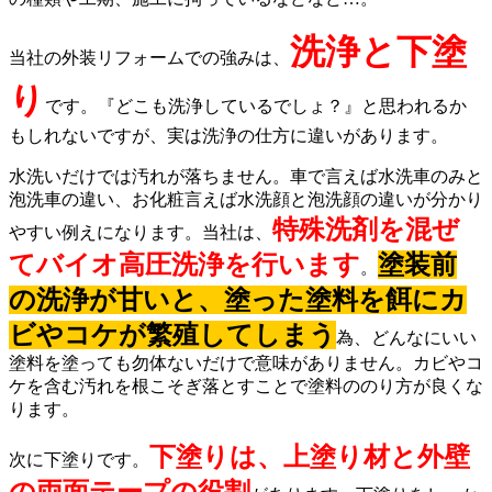
洗浄と下塗
当社の外装リフォームでの強みは、
り
です。『どこも洗浄しているでしょ？』と思われるか
もしれないですが、実は洗浄の仕方に違いがあります。
水洗いだけでは汚れが落ちません。車で言えば水洗車のみと
泡洗車の違い、お化粧言えば水洗顔と泡洗顔の違いが分かり
特殊洗剤を混ぜ
やすい例えになります。当社は、
てバイオ高圧洗浄を行います
塗装前
。
の洗浄が甘いと、塗った塗料を餌にカ
ビやコケが繁殖してしまう
為、どんなにいい
塗料を塗っても勿体ないだけで意味がありません。カビやコ
ケを含む汚れを根こそぎ落とすことで塗料ののり方が良くな
ります。
下塗りは、上塗り材と外壁
次に下塗りです。