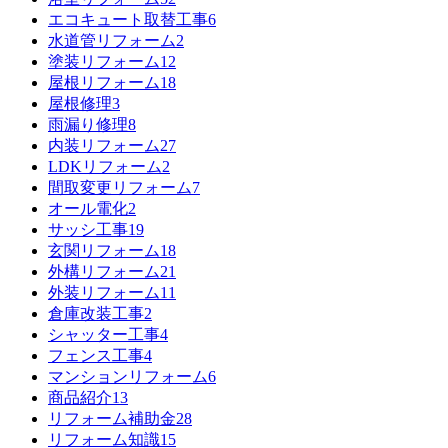
エコキュート取替工事
6
水道管リフォーム
2
塗装リフォーム
12
屋根リフォーム
18
屋根修理
3
雨漏り修理
8
内装リフォーム
27
LDKリフォーム
2
間取変更リフォーム
7
オール電化
2
サッシ工事
19
玄関リフォーム
18
外構リフォーム
21
外装リフォーム
11
倉庫改装工事
2
シャッター工事
4
フェンス工事
4
マンションリフォーム
6
商品紹介
13
リフォーム補助金
28
リフォーム知識
15