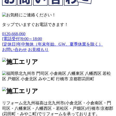
タップでいますぐお電話できます！
0120-668-060
[電話受付]9:00～18:00
[定休日]年中無休（年末年始、GW、夏季休業を除く）
お問い合わせ
お見積もり
リフォーム北九州福喜は北九州市(
小倉北区
・
小倉南区
・
門
司区
・
八幡東区
・
八幡西区
・
若松区
・
戸畑区
)/
行橋市
/
京都郡
(
苅田町
・
みやこ町
)でリフォームを承っております。