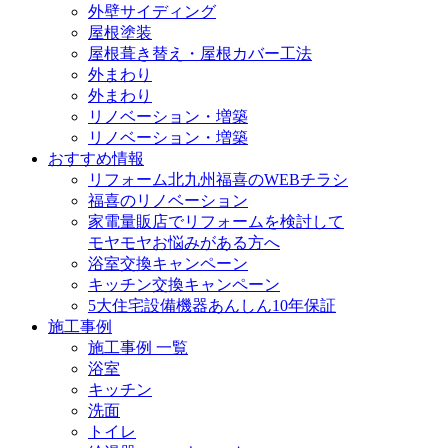
外壁サイディング
屋根塗装
屋根葺き替え・屋根カバー工法
外まわり
外まわり
リノベーション・増築
リノベーション・増築
おすすめ情報
リフォーム北九州福喜のWEBチラシ
福喜のリノベーション
家電量販店でリフォームを検討して
モヤモヤお悩みがある方へ
浴室交換キャンペーン
キッチン交換キャンペーン
5大住宅設備機器あんしん10年保証
施工事例
施工事例 一覧
浴室
キッチン
洗面
トイレ