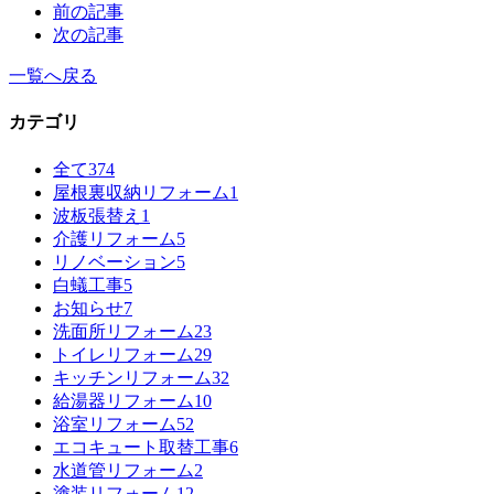
前の記事
次の記事
一覧へ戻る
カテゴリ
全て
374
屋根裏収納リフォーム
1
波板張替え
1
介護リフォーム
5
リノベーション
5
白蟻工事
5
お知らせ
7
洗面所リフォーム
23
トイレリフォーム
29
キッチンリフォーム
32
給湯器リフォーム
10
浴室リフォーム
52
エコキュート取替工事
6
水道管リフォーム
2
塗装リフォーム
12