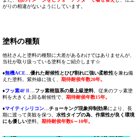
がりの相違がないようにしています。
塗料の種類
他社さんと塗料の種類に大差があるわけではありませんが、
当社が取り扱っている塗料をご紹介します☆
♦
無機ACE
…
優れた耐候性とひび割れに強い柔軟性
を兼ね備
えた塗料。紫外線に強く、
期待耐侯年数20年。
♦
フッ素4FⅡ
…
フッ素樹脂系の最上級塗料
。
従来のフッ素塗
料を大きく上回る耐候性で、
期待耐侯年数15年。
♦
マイティシリコン
…
チョーキング現象抑制効果
により、長
期に渡って美観を保つ。
水性タイプの為、作業性が良く環境
にも優しい
塗料。
期待耐侯年数6～10年。