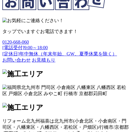
タップでいますぐお電話できます！
0120-668-060
[電話受付]9:00～18:00
[定休日]年中無休（年末年始、GW、夏季休業を除く）
お問い合わせ
お見積もり
リフォーム北九州福喜は北九州市(
小倉北区
・
小倉南区
・
門
司区
・
八幡東区
・
八幡西区
・
若松区
・
戸畑区
)/
行橋市
/
京都郡