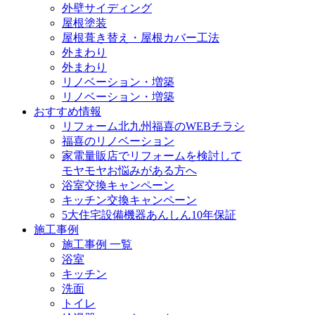
外壁サイディング
屋根塗装
屋根葺き替え・屋根カバー工法
外まわり
外まわり
リノベーション・増築
リノベーション・増築
おすすめ情報
リフォーム北九州福喜のWEBチラシ
福喜のリノベーション
家電量販店でリフォームを検討して
モヤモヤお悩みがある方へ
浴室交換キャンペーン
キッチン交換キャンペーン
5大住宅設備機器あんしん10年保証
施工事例
施工事例 一覧
浴室
キッチン
洗面
トイレ