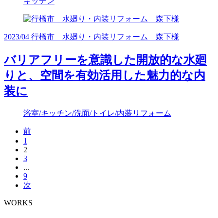
キッチン
2023/04 行橋市 水廻り・内装リフォーム 森下様
バリアフリーを意識した開放的な水廻
りと、空間を有効活用した魅力的な内
装に
浴室/キッチン/洗面/トイレ/内装リフォーム
前
1
2
3
...
9
次
WORKS