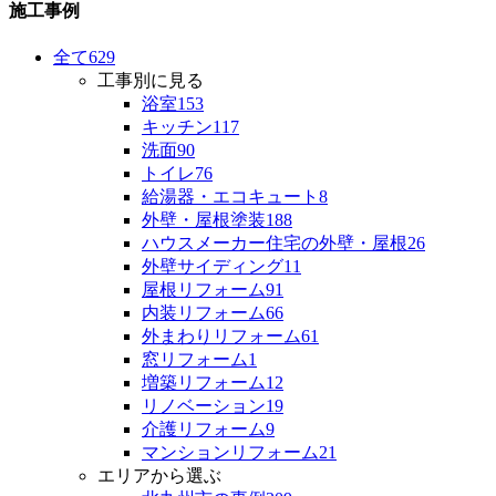
施工事例
全て
629
工事別に見る
浴室
153
キッチン
117
洗面
90
トイレ
76
給湯器・エコキュート
8
外壁・屋根塗装
188
ハウスメーカー住宅の外壁・屋根
26
外壁サイディング
11
屋根リフォーム
91
内装リフォーム
66
外まわりリフォーム
61
窓リフォーム
1
増築リフォーム
12
リノベーション
19
介護リフォーム
9
マンションリフォーム
21
エリアから選ぶ