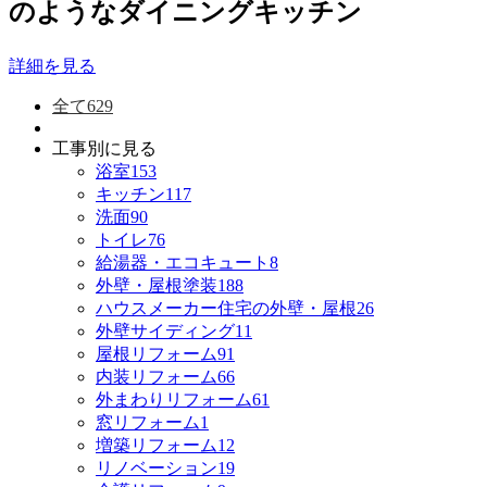
のようなダイニングキッチン
詳細を見る
全て
629
工事別に見る
浴室
153
キッチン
117
洗面
90
トイレ
76
給湯器・エコキュート
8
外壁・屋根塗装
188
ハウスメーカー住宅の外壁・屋根
26
外壁サイディング
11
屋根リフォーム
91
内装リフォーム
66
外まわりリフォーム
61
窓リフォーム
1
増築リフォーム
12
リノベーション
19