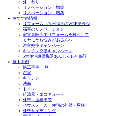
外まわり
リノベーション・増築
リノベーション・増築
おすすめ情報
リフォーム北九州福喜のWEBチラシ
福喜のリノベーション
家電量販店でリフォームを検討して
モヤモヤお悩みがある方へ
浴室交換キャンペーン
キッチン交換キャンペーン
5大住宅設備機器あんしん10年保証
施工事例
施工事例 一覧
浴室
キッチン
洗面
トイレ
給湯器・エコキュート
外壁・屋根塗装
ハウスメーカー住宅の外壁・屋根
外壁サイディング