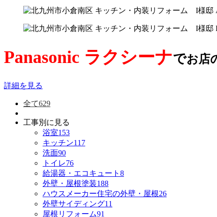
Panasonic ラクシーナ
で
お店
詳細を見る
全て
629
工事別に見る
浴室
153
キッチン
117
洗面
90
トイレ
76
給湯器・エコキュート
8
外壁・屋根塗装
188
ハウスメーカー住宅の外壁・屋根
26
外壁サイディング
11
屋根リフォーム
91