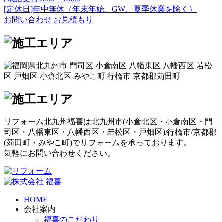
[定休日]年中無休（年末年始、GW、夏季休業を除く）
お問い合わせ
お見積もり
リフォーム北九州福喜は北九州市(
小倉北区
・
小倉南区
・
門
司区
・
八幡東区
・
八幡西区
・
若松区
・
戸畑区
)/
行橋市
/
京都郡
(
苅田町
・
みやこ町
)でリフォームを承っております。
気軽にお問い合わせください。
HOME
会社案内
福喜のこだわり