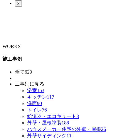
2
WORKS
施工事例
全て
629
工事別に見る
浴室
153
キッチン
117
洗面
90
トイレ
76
給湯器・エコキュート
8
外壁・屋根塗装
188
ハウスメーカー住宅の外壁・屋根
26
外壁サイディング
11