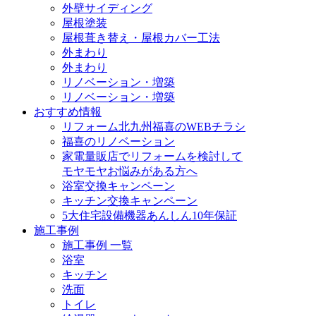
外壁サイディング
屋根塗装
屋根葺き替え・屋根カバー工法
外まわり
外まわり
リノベーション・増築
リノベーション・増築
おすすめ情報
リフォーム北九州福喜のWEBチラシ
福喜のリノベーション
家電量販店でリフォームを検討して
モヤモヤお悩みがある方へ
浴室交換キャンペーン
キッチン交換キャンペーン
5大住宅設備機器あんしん10年保証
施工事例
施工事例 一覧
浴室
キッチン
洗面
トイレ