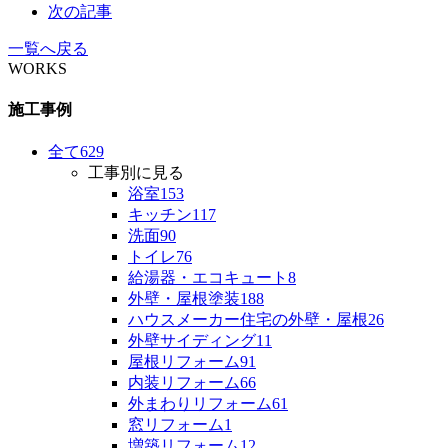
次の記事
一覧へ戻る
WORKS
施工事例
全て
629
工事別に見る
浴室
153
キッチン
117
洗面
90
トイレ
76
給湯器・エコキュート
8
外壁・屋根塗装
188
ハウスメーカー住宅の外壁・屋根
26
外壁サイディング
11
屋根リフォーム
91
内装リフォーム
66
外まわりリフォーム
61
窓リフォーム
1
増築リフォーム
12