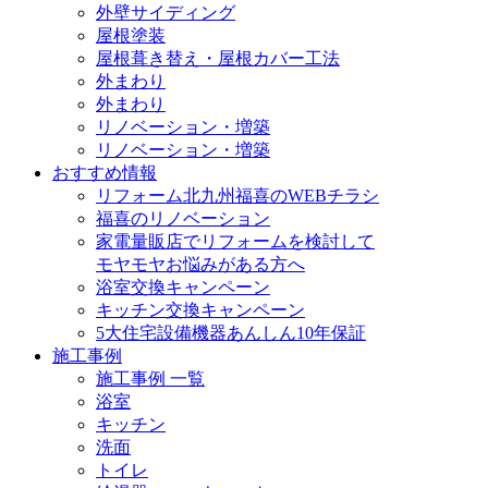
外壁サイディング
屋根塗装
屋根葺き替え・屋根カバー工法
外まわり
外まわり
リノベーション・増築
リノベーション・増築
おすすめ情報
リフォーム北九州福喜のWEBチラシ
福喜のリノベーション
家電量販店でリフォームを検討して
モヤモヤお悩みがある方へ
浴室交換キャンペーン
キッチン交換キャンペーン
5大住宅設備機器あんしん10年保証
施工事例
施工事例 一覧
浴室
キッチン
洗面
トイレ