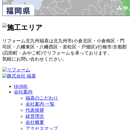
リフォーム北九州福喜は北九州市(
小倉北区
・
小倉南区
・
門
司区
・
八幡東区
・
八幡西区
・
若松区
・
戸畑区
)/
行橋市
/
京都郡
(
苅田町
・
みやこ町
)でリフォームを承っております。
気軽にお問い合わせください。
HOME
会社案内
福喜のこだわり
会社案内 一覧
代表挨拶
経営理念
会社概要
アクセスマップ