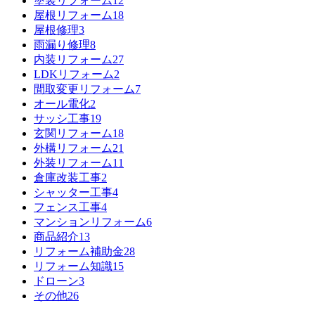
塗装リフォーム
12
屋根リフォーム
18
屋根修理
3
雨漏り修理
8
内装リフォーム
27
LDKリフォーム
2
間取変更リフォーム
7
オール電化
2
サッシ工事
19
玄関リフォーム
18
外構リフォーム
21
外装リフォーム
11
倉庫改装工事
2
シャッター工事
4
フェンス工事
4
マンションリフォーム
6
商品紹介
13
リフォーム補助金
28
リフォーム知識
15
ドローン
3
その他
26