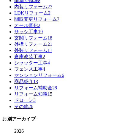
雨漏り修理
8
内装リフォーム
27
LDKリフォーム
2
間取変更リフォーム
7
オール電化
2
サッシ工事
19
玄関リフォーム
18
外構リフォーム
21
外装リフォーム
11
倉庫改装工事
2
シャッター工事
4
フェンス工事
4
マンションリフォーム
6
商品紹介
13
リフォーム補助金
28
リフォーム知識
15
ドローン
3
その他
26
月別アーカイブ
2026